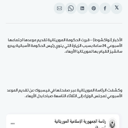
𝕏
انشر
Share
انشر
Share
انشر
على
on
على
on
على
الفيسبوك
Pinterest
لينكد
WhatsApp
الإيميل
إن
الأخبار (نواكشوط) – قررت الحكومة الموريتانية تقديم موعدها اجتماعها
الأسبوعي 24 ساعة بسبب الزيارة التي ينوي رئيس الحكومة الأسبانية بيدرو
سانشيز القيام بها لموريتانيا الأربعاء.
وكشفت الرئاسة الموريتانية عبر صفحتها في فيسبوك عن تقديم الموعد
الأسبوعي لمجلس الوزراء إلى الثلاثاء التاسعة صباحا بدل الأربعاء.