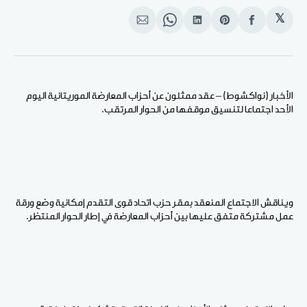
𝕏
انشر
Share
انشر
Share
انشر
على
on
على
on
على
الفيسبوك
Pinterest
لينكد
WhatsApp
الإيميل
إن
الأخبار (نواكشوط) – عقد ممثلون عن أحزاب المعارضة الموريتانية اليوم
الأحد اجتماعا لتنسيق موقفها من الحوار المرتقب.
ويناقش الاجتماع المنعقد بمقر حزب اتحاد قوى التقدم إمكانية وضع ورقة
عمل مشتركة متفق عليها بين أحزاب المعارضة في إطار الحوار المنتظر.