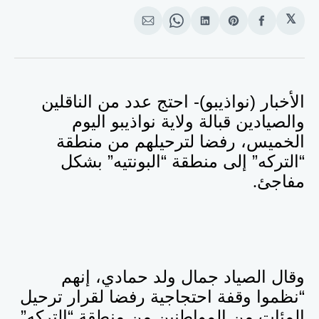
𝕏
انشر
Share
انشر
Share
انشر
على
on
على
on
على
الفيسبوك
Pinterest
لينكد
WhatsApp
الإيميل
إن
الأخبار (نواذيبو)- احتج عدد من الناقلين
والصيادين قبالة ولاية نواذيبو اليوم
الخميس، رفضا لترحيلهم من منطقة
“التركه” إلى منطقة “البونتيه” بشكل
مفاجئ
.
وقال الصياد جمال ولد حمادي، إنهم
“نظموا وقفة احتجاجية رفضا لقرار ترحيل
المئات من المواطنين من منطقة “التركه”