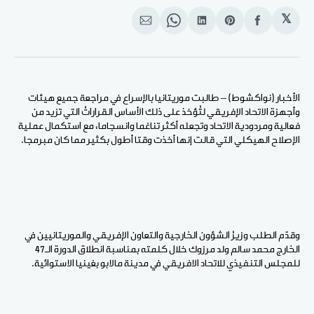
𝕏
انشر
Share
انشر
Share
انشر
على
on
على
on
على
الفيسبوك
Pinterest
لينكد
WhatsApp
الإيميل
إن
الأخبار (نواكشوط) – طالبت موريتانيا بالإسراع في مراجعة جميع هيئات
وأجهزة الاتحاد الإفريقي لتُؤخذ على ذلك الأساس القراراتُ التي تزيد من
فعالية ومردودية الاتحاد وتجعله أكثر تناغما وانسجاما، مع استكمال عملية
الإصلاح الهيكلي التي قالت إنها أخذت وقتا أطول بكثير مما كان مبرمجا.
وقدّم الطلب وزيرُ الشؤون الخارجية والتعاون الإفريقي والموريتانيين في
الخارج محمد سالم ولد مرزوك خلال كلمته بمناسبة انطلاق الدورة الـ47
للمجلس التنفيذي للاتحاد الافريقي في مدينة مالابو بغينيا الاستوائية.