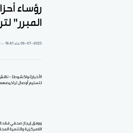
رؤساء أحزا
المبرر" لت
06-07-2025
عند 18:41
1 د
الأخبار(نواكشوط) – ناقش 
لتسليم أوصال تراخيصهم.
ووفق إيجاز صحفي فقد قرر 
اللامركزية والتنمية المحلي