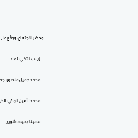
وحضر الاجتماع، ووقّع على ا
– زينب التقي: نماء
– ⁠محمد جميل منصور: جم
– ⁠محمد الأمين الوافي: الخيا
– ⁠مامينا ابحيده: شورى