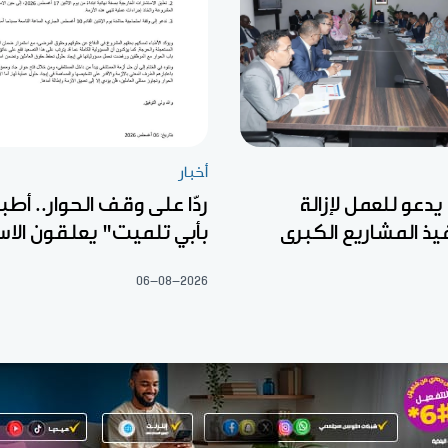
أخبار
 يدعو للعمل لإزالة
ردّا على وقف الحوار.. أطب
يذ المشاريع الكبرى
بأبي تلميت" يعلقون الا
06-08-2026