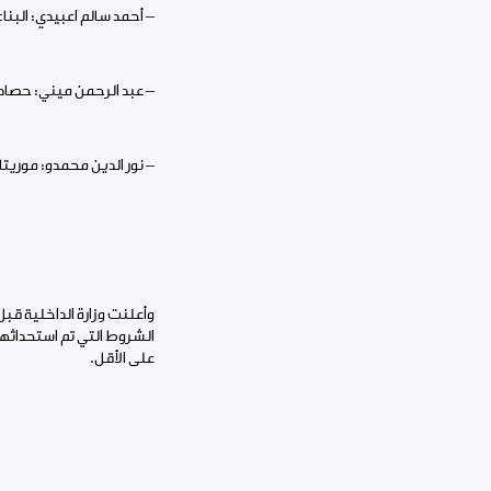
– ⁠أحمد سالم اعبيدي: البنا
– ⁠عبد الرحمن ميني: حصاد
– ⁠نور الدين محمدو: موريتاني
وأعلنت وزارة الداخلية ق
على الأقل.