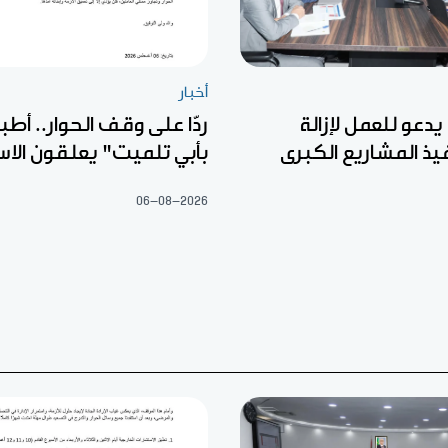
أخبار
 يدعو للعمل لإزالة
ردّا على وقف الحوار.. أطب
يذ المشاريع الكبرى
بأبي تلميت" يعلقون الا
06-08-2026