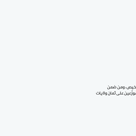
لترخيص، ومن ضمن
لجديد للأحزاب السياسية الحصول على تزكية 5000 آلاف شخص موزّعين على ثمان ولايات