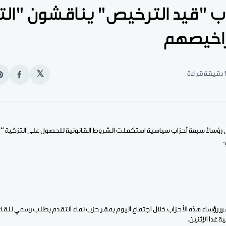
ب "قيد الترخيص" يناقشون "التأ
راخيصهم
قيقة قراءة
𝕏
انشر
e
على
n
الفيس
t
رؤساءُ سبعة أحزاب سياسية استكملت الشروط القانونية للحصول على التزكية “الت
رؤساء هذه الأحزاب خلال اجتماع اليوم بمقر حزب نماء التقدم بطلب رسمي للقاء و
ة غدا الإثنين.