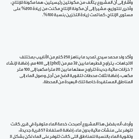
وأشار إلى أن المشروع يتألف من مكونتين رئيسيتين، هما مكونة للإنتاج،
وأخرى للتوزيع، مشيرا إلى أن مكونة الإنتاج مكنت من زيادة 200% على
مستوى الإنتاج، كما تمت زيادة التخزين بنسبة 100%.
وأكد ولد محمد سيدي تمديد ما يناهز 250 كلم من الأنابيب بمختلف
الاتجاهات، يتراوح قطرها ما بين 32 مم من (phd) إلى 400 مم، إضافة لإنشاء
7 خزانات مائية جديدة تتراوح سعتها ما بين 20 مترا مكعبا إلى 100 متر
مكعب، إضافة لثلاث محطات لتقوية الضخ من أجل وصول الماء إلى
المناطق المستفيدة خاصة تلك البعيدة من المحطة.
وأردف أنه بفضل هذا المشروع أصبحت خدمة الماء متوفرة في قرى كانت
تتوفر على منشآت مائية بدون ماء، إضافة لاستفادة 57 قرية جديدة،
وتقوية الماء بالنسبة للمناطق التي كانت تتوفر على الماء لكن بشكل لا