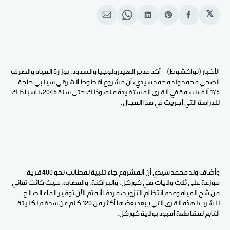
𝕏
انشر
Share
انشر
Share
انشر
على
on
على
on
على
الفيسبوك
Pinterest
لينكد
WhatsApp
الإيميل
إن
الأخبار (نواكشوط) – أكد مدير الهيدرولوجيا والسدود، بوزارة المياه والصرف
الصحي محمد ولد محمد سيدي، أن مشروع آفطوط الشرقي سيلبي حاجة
175 ألف نسمة في القرى المستفيدة منه، وذلك حتى سنة 2045، ناسبا ذلك
للدراسة التي أجريت في هذا المجال.
وأضاف ولد محمد سيدي أن المشروع جاء تلبية لمطالب نحو 400 قرية
موزعة على ثلاث ولايات هي كوركل، والبراكنة، والعصابه، حيث كانت تعاني
من شح المياه وعدم انتظام التزويد، مردفا أنه تم الآن توفير الماء الصالح
للشرب لهذه القرى التي يبعد بعضها أكثر من 120 كلم عن سد فم لكليتة
التابع لمقاطعة امبود بولاية كوركل.