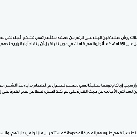
ملاك ورش صناعة لبن البناء على الرغم من ضعف استثماراتهم، تكلفوا أعباء نقل عما
ل على الإقامة، كما أنجزوا لهم إقامات في موريتانيا قبل أن يتفاجأوا بقرار يمنعه
قرار سبب إرباكا وتوقفا مفاجئا لهم، دفعهم للدخول في اعتصام بداية هذا الشهر، مرد
 لسد ثغرة الأجانب من حيث القدرة على مواكبة العمل، فضلا عن عدم القدرة على إنج
سلطات بتفهم ظروفهم المادية المحدودة كمستثمرين ما زالوا في بداياتهم، والس