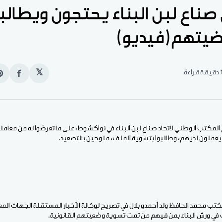
صناع لبن البناء يحتجون ويطالب
ضيتهم(فيديو)
قيقة قراءة
𝕏
انشر
e
على
n
الفيس
t
 المكتب الوطني لاتحاد صناع لبن البناء في نواكشوط، على ما تعرضوا له من معام
 يعملون لديهم، وطالبوا بتسوية الملف، ملوحين بالتصعيد.
ب محمد الحافظ ولد أحمدو بلال في تصريح لوكالة الأخبار المستقلة الجهات المعني
 في ورش البناء بمن فيهم من تمت تسوية وضعيتهم القانونية.