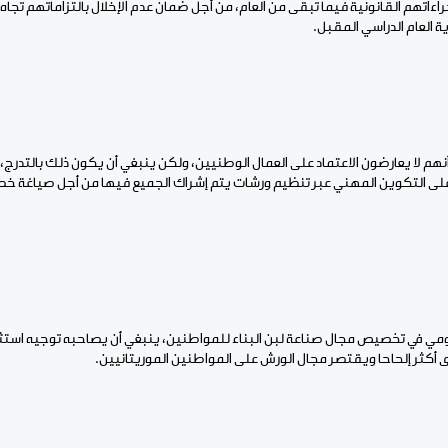
اءاتهم القانونية فيما تبقى من العام، من أجل ضمان عدم الإخلال بالتزاماتهم تجاه
 العام الدراسي المقبل.
نهم لا يعارضون الاعتماد على العمال الوطنيين، ولكن ينبغي أن يكون ذلك بالتدرج،
 على التكوين المهني عبر تنظيم ورشات يتم إشراك الجميع فيها من أجل صياغة 
ومي في تخصيص مجال صناعة لبن البناء للمواطنين، ينبغي أن يصاحبه توجيه استثما
رى أكثر إلحاحا ويقتصر مجال الورش على المواطنين الموريتانيين.