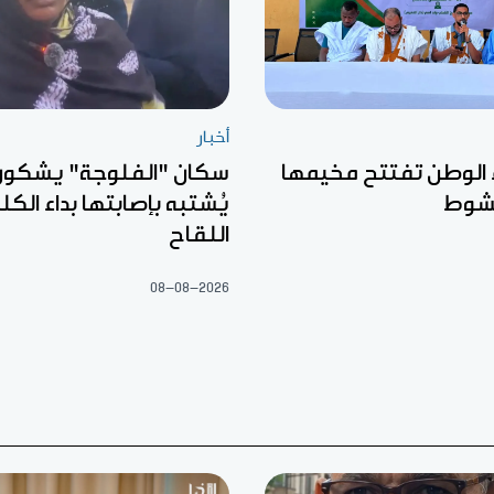
أخبار
 الوطن تفتتح مخيمها
سكان "الفلوجة" يشكون
يُشتبه بإصابتها بداء الك
اللقاح
08-08-2026