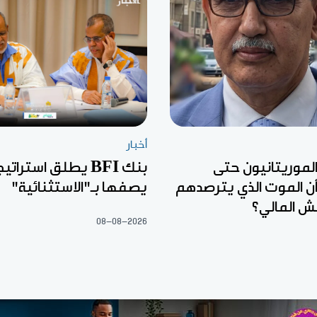
أخبار
الموريتانيون حتى
بنك BFI يطلق استرا
ن الموت الذي يترصدهم
يصفها بـ"الاستثنائية"
ش المالي؟
08-08-2026