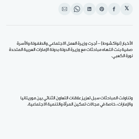
𝕏
انشر
Share
انشر
Share
انشر
على
on
على
on
على
الفيسبوك
Pinterest
لينكد
WhatsApp
الإيميل
إن
الأخبار (نواكشوط) – أجرت وزيرة العمل الاجتماعي والطفولة والأسرة
صفية بنت انتهاه مباحثات مع وزيرة الدولة بدولة الإمارات العربية المتحدة
نورة الكعبي.
وتناولت المباحثات سبل تعزيز علاقات التعاون الثنائي بين موريتانيا
والإمارات، خاصة في مجالات تمكين المرأة والتنمية الاجتماعية.