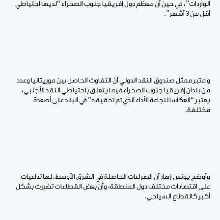
الواردات”، في حين أن معظم دول إفريقيا جنوب الصحراء “لديها احتياطي
أقل من 3 أشهر”.
واعتبر ممثل صندوق النقد الدولي أن التفاوت الحاصل بين موريتانيا وعدد
من بلدان إفريقيا جنوب الصحراء فيما يتعلق باحتياطي النقد الأجنبي،
يعتبر “انعكاسا لنجاعة الأداء الذي تم تحقيقه” في البلاد على أصعدة
مختلفة.
وأوضح يونس زهار أن الصراعات الحاصلة في الشرق الأوسط، لها تداعيات
على اقتصادات مختلف دول المنطقة، وأن بعض القطاعات تضررت بشكل
أكبر كالقطاع السياحي.