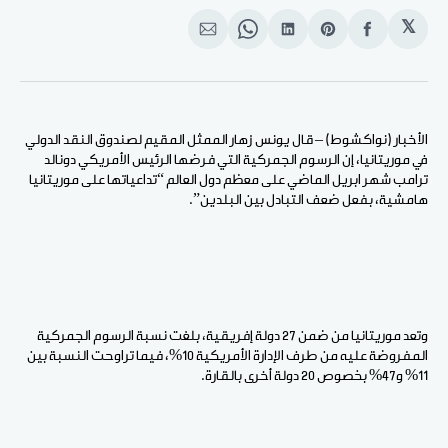
𝕏
انشر
Share
انشر
Share
انشر
على
on
على
on
على
الفيسبوك
Pinterest
لينكد
WhatsApp
الإيميل
إن
الأخبار (نواكشوط) – قال يونس زهار الممثل المقيم لصندوق النقد الدولي
في موريتانيا، إن الرسوم الجمركية التي فرضها الرئيس الأمريكي دونالد
ترامب شهر ابريل الماضي على معظم دول العالم “تداعياتها على موريتانيا
هامشية، بفعل ضعف التبادل بين البلدين”.
وتعد موريتانيا من ضمن 27 دولة إفريقية، بلغت نسبة الرسوم الجمركية
المفروضة عليه من طرف الإدارة الأمريكية 10%، فيما تراوحت النسبة بين
11% و47% بخصوص 20 دولة أخرى بالقارة.