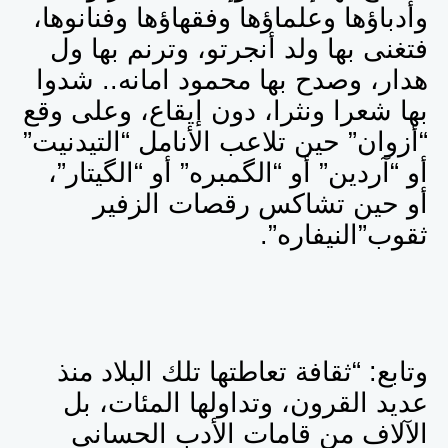
وأدباؤها وعلماؤها وفقهاؤها وفنانوها،
فتغنى بها ولد أنجرتو، وترنم بها ول
هدار، وصدح بها محمود امانه.. شدوا
بها شعرا ونثرا، دون إيقاع، وعلى وقع
“أزوان” حين تلاعب الأنامل “التيدنيت”
أو “آردين” أو “الگمبره” أو “الگيتار”،
أو حين تشاكس رقصات الزفير
ثقوب”النيفاره”.
وتابع: “ثقافة تعاطتها تلك البلاد منذ
عديد القرون، وتداولها المئات، بل
الآلاف من قامات الأدب الحساني