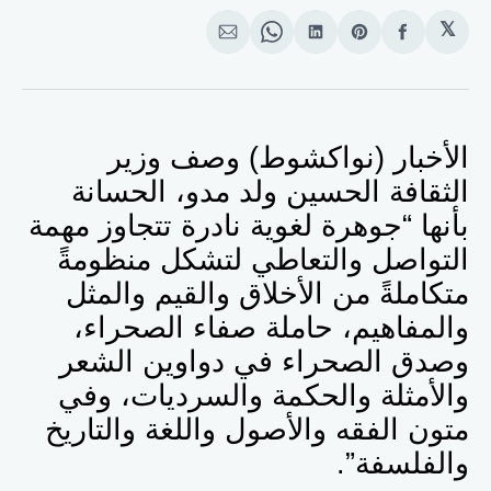
𝕏
انشر
Share
انشر
Share
انشر
على
on
على
on
على
الفيسبوك
Pinterest
لينكد
WhatsApp
الإيميل
إن
الأخبار (نواكشوط) وصف وزير
الثقافة الحسين ولد مدو، الحسانة
بأنها “جوهرة لغوية نادرة تتجاوز مهمة
التواصل والتعاطي لتشكل منظومةً
متكاملةً من الأخلاق والقيم والمثل
والمفاهيم، حاملة صفاء الصحراء،
وصدق الصحراء في دواوين الشعر
والأمثلة والحكمة والسرديات، وفي
متون الفقه والأصول واللغة والتاريخ
والفلسفة”.