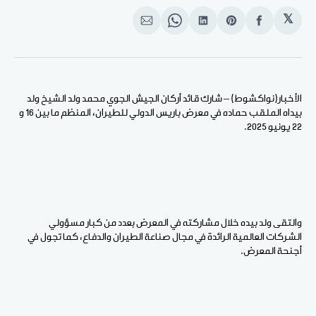
𝕏
انشر
Share
انشر
Share
انشر
على
on
على
on
على
الفيسبوك
Pinterest
لينكد
WhatsApp
الإيميل
إن
الأخبار(نواكشوط) – شارك قائد أركان الجيش الجوي محمد ولد الشيخ ولد
بيداه الملقب حماده في معرض باريس الدولي للطيران، المنظم ما بين 16 و
22 يونيو 2025.
والتقى ولد بيده خلال مشاركته في المعرض بعدد من كبار مسؤولي
الشركات العالمية الرائدة في مجال صناعة الطيران والدفاع، كما تجول في
أجنحة المعرض.