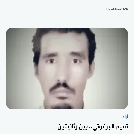
07-08-2026
آراء
تميم البرغوثي.. بين رثائيتين!