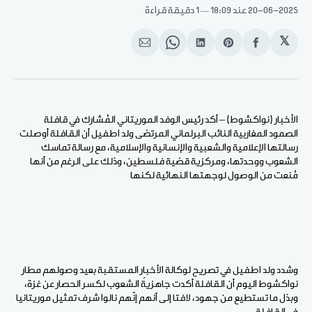
20-06-2025
عند 18:09
1 دقيقة قراءة
𝕏
انشر
Share
انشر
Share
انشر
على
on
على
on
على
الفيسبوك
Pinterest
لينكد
WhatsApp
الإيميل
إن
الأخبار (نواكشوط) – أكد رئيس الوفد الموريتاني المُشارك في قافلة
الصمود المغاربية النائب البرلماني المرتضى ولد اطفيل أن القافلة أوصلت
رسالتها الإعلامية والشعبية والإنسانية والإسلامية، مع رسالة تماسك
الشعوب ووحدتها، ومركزية قضية فلسطين، وذلك على الرغم من أنها
مُنعت من الوصول لوجهتها النهائية لكنها
وشدد ولد اطفيل في تصريح لوكالة الأخبار المستقبة بعيد وصولهم مطار
نواكشوط اليوم أن القافلة أكدت جاهزيةَ الشعوب لكسر الحصار عن غزة،
وبذل ما تستطيع من جهود، لافتا إلى أنهم إنّهم نالوا شرف تمثيل موريتانيا