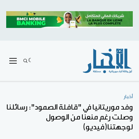
أخبار
وفد موريتانيا في "قافلة الصمود": رسائلنا
وصلت رغم منعنا من الوصول
لوجهتنا(فيديو)