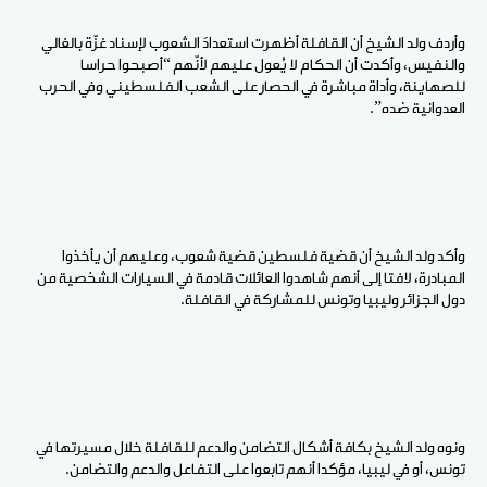
وأردف ولد الشيخ أن القافلة أظهرت استعدادَ الشعوب لإسناد غزّة بالغالي
والنفيس، وأكدت أن الحكام لا يُعول عليهم لأنّهم “أصبحوا حراسا
للصهاينة، وأداة مباشرة في الحصار على الشعب الفلسطيني وفي الحرب
العدوانية ضده”.
وأكد ولد الشيخ أن قضية فلسطين قضية شعوب، وعليهم أن يأخذوا
المبادرة، لافتا إلى أنهم شاهدوا العائلات قادمة في السيارات الشخصية من
دول الجزائر وليبيا وتونس للمشاركة في القافلة.
ونوه ولد الشيخ بكافة أشكال التضامن والدعم للقافلة خلال مسيرتها في
تونس، أو في ليبيا، مؤكدا أنهم تابعوا على التفاعل والدعم والتضامن.