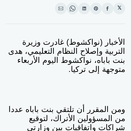
𝕏
انشر
Share
انشر
Share
انشر
على
on
على
on
على
الفيسبوك
Pinterest
لينكد
WhatsApp
الإيميل
إن
الأخبار (نواكشوط) غادرت وزيرة
التربية وإصلاح النظام التعليمي، هدى
بنت باباه، نواكشوط اليوم الأربعاء
متوجهة إلى تركيا.
ومن المقرر أن تلتقي بنت باباه عددا
من المسؤولين الأتراك،
لتوقيع
شراكات واتفاقيات بين وزارتي