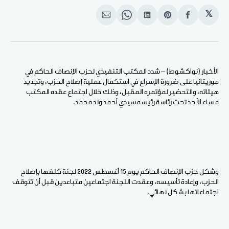
𝕏
انشر
Share
انشر
Share
انشر
على
on
على
on
على
الفيسبوك
Pinterest
لينكد
WhatsApp
الإيميل
إن
الأخبار (نواكشوط) – شدد المكتب التنفيذي لحزب الإنصاف الحاكم في
موريتانيا على ضرورة الإسراع في استكمال عملية إصلاح الحزب، وتجديد
هيئاته، والتحضير لمؤتمره المقبل، وذلك خلال اجتماع عقده المكتب
مساء الأحد تحت رئاسة رئيسه سيدي أحمد ولد محمد.
وشكل حزب الإنصاف الحاكم يوم 15 أغسطس 2022 لجنة كلفها بإصلاح
الحزب، وإعادة تأسيسه، وعقدت اللجنة اجتماعين متباعدين قبل أن تتوقف
اجتماعاتها بشكل نهائي.