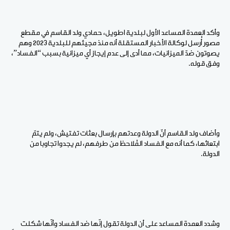
وأكد العمدة المساعد الأول لبلدية اطويل، حمادي ولد القاسم في مقطع
مصور أُرسل لوكالة الأخبار المستقلة أنه منذ مجيئهم للبلدية 2023 وهم
يصوتون ضدّ الميزانيات، مما أدى إلى عدم إيجاز أي ميزانية بسبب “الفساد”،
وفق قوله.
وأضاف ولد القاسم أنّ الدولة وعدتهم بإرسال بعثات تفتيش، ولم يتمّ
ابتعاثها، كما أنه مع الفساد المُلاحظ من طرفهم، لم يجدوا تجاوبا من
الدولة.
وشدد العمدة المساعد على أن الدولة تقول إنّها ضد الفساد وأنّها شكلت