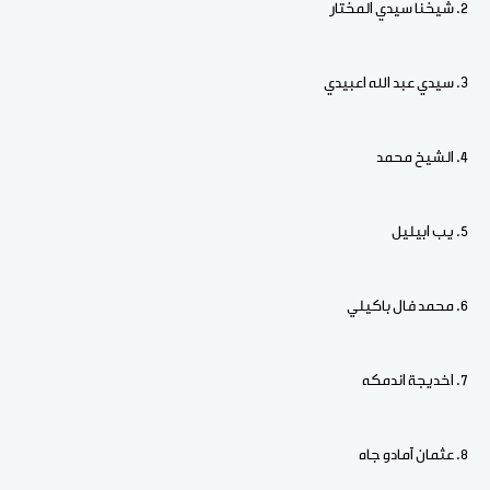
2. ⁠شيخنا سيدي المختار
3. ⁠سيدي عبد الله اعبيدي
4. ⁠الشيخ محمد
5. ⁠يب ابيليل
6. ⁠محمد فال باكيلي
7. ⁠اخديجة اندمكه
8. ⁠عثمان آمادو جاه