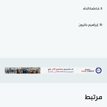
9. ⁠فاطمة الداه
10. ⁠إبراهيم عاليون
مرتبط