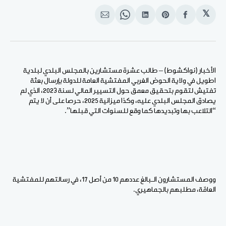
𝕏
انشر
Share
انشر
Share
انشر
على
on
على
on
على
الفيسبوك
Pinterest
لينكد
WhatsApp
الإيميل
إن
الأخبار (نواكشوط) – طالب عشرة مستشارين بالمجلس البلدي لبلدية
اطويل في ولاية الحوض الغربي المفتشية العامة للدولة بإرسال بعثة
تفتيش لتقوم بتحقيق معمق حول التسيير المالي لسنة 2023، الذي لم
يصادق المجلس البلدي عليه، وكذا ميزانية 2025، حرصا على أن لا يتم
“التلاعب بها وتبديدها كما وقع للسنوات التي قبلها”.
ووصف المستشارون الـبالغ عددهم 10 من أصل 17، في رسالتهم للمفتشية
العامّة، مطلبهم بالجماهيري.