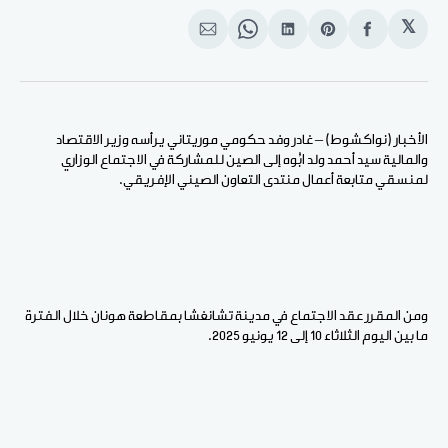
𝕏
انشر
Share
انشر
Share
انشر
على
on
على
on
على
الفيسبوك
Pinterest
لينكد
WhatsApp
الإيميل
إن
الأخبار (نواكشوط) – غادر وفد حكومي موريتاني يرأسه وزير الاقتصاد
والمالية سيد أحمد ولد ابُوه إلى الصين للمشاركة في الاجتماع الوزاري
لمنسقي متابعة أعمال منتدى التعاون الصيني الإفريقي.
ومن المقرر عقد الاجتماع في مدينة تشانغشا بمقاطعة هونان خلال الفترة
ما بين اليوم الثلاثاء 10 إلى 12 يونيو 2025.