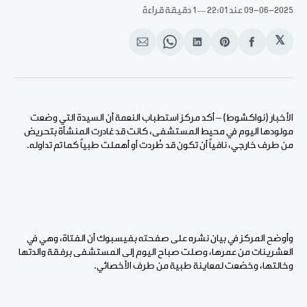
09-06-2025
عند 22:01
1 دقيقة قراءة
𝕏
انشر
Share
انشر
Share
انشر
على
on
على
on
على
الفيسبوك
Pinterest
لينكد
WhatsApp
الإيميل
إن
الأخبار (نواكشوط) – أكد مركز استطباب النعمة أن السيدة التي وضعت
مولودها اليوم في محيط المستشفى، كانت قد غادرت المنشأة بتحريض
من طرف خارجي، نافياً أن تكون قد طُردت أو أهملت طبياً كما تم تداوله.
وأوضح المركز في بيان نشره على صفحته بفيسبوك أن الفتاة، وهي في
العشرينات من عمرها، وصلت صباح اليوم إلى المستشفى برفقة والدتها
وخالتها، وخضعت لمعاينة طبية من طرف الأخصائي.