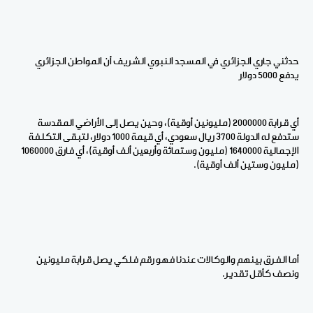
حدثني جاري الجزائري في المسجد النبوي الشريف أن المواطن الجزائري
يدفع 5000 دولار
أي قرابة 2000000 (مليونين أوقية)، وحين يصل إلى الأراضي المقدسة
ستدفع له الدولة 3700 ريال سعودي، أي قيمة 1000 دولار، لتبقى التكلفة
الإجمالية 1640000 (مليون وستمائة وأربعين ألف أوقية)، أي فارق 1060000
(مليون وستين ألف أوقية).
أما الفرق بينهم والوكالات عندنا فهو رقم فلكي يصل قرابة مليونين
ونصف كأقل تقدير.