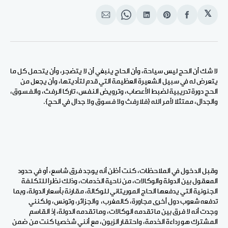
𝕏
انشر
Share
انشر
Share
انشر
على
on
على
on
على
الفيسبوك
Pinterest
لينكد
WhatsApp
الإيميل
إن
لا شك أن الحج ليس سياحة، وأن الحاج ينبغي أن لا يتضجر، وأن يتحمل كل ما
يتعرض له في سبيل الشعيرة العظيمة التي قدم لتأديتها، وأن يجعل من
الحج دورة تدريبية لضبط الأعصاب، وترويض النفس، تاركا الرفث، والفسوق،
والجدال، ممتثلا لأمر الله
{
فلا رفث ولا فسوق ولا جدال في الحج}.
وقبل الدخول في الملاحظات، كنت أظن أنه يوجد فرق شاسع، أو في حدود
المعقول بين الدولة والوكالات، من ناحية الخدمات، وذلك نظرا للتكلفة
الجنونية التي يدفعها الحاج الموريتاني للوكالة، مقارنة بأسعار الدولة، وبما
تدفعه شعوب دول أخرى مجاورة، كالمغرب، والجزائر، وتونس، ولكنني
وجدت أنه لا فرق بين ما تقدمه الوكالات، وما تقدمه الدولة، إذ القاسم
المشترك هو رداءة الخدمة، واحتقار الزبون، مع أنني شخصيا كنت من ضمن