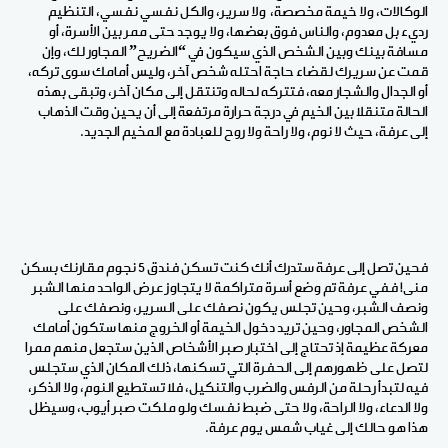
الوكالات، ولا خيمة مخصصة، ولا سرير، والكل نفسي نفسي، التنظيم
رديء بل معدوم، والناس فوق بعضها، ولا يوجد حتى ممر بين الأسرة، أو
مسافة بينك وبين الشخص الذي سيكون في “الضريح” المجاور لك، وإن
قمت عن سريرك لقضاء حاجة احتله شخص آخر، وليس أمامك سوى تركه،
أو الجدال والشجار معه، فتتركه لحاله وتنتقل إلى مكان آخر، وتبقى بهذه
الحالة متنقلا بين الخيم في درجة حرارة مرتفعة إلى أن يحين وقت الذهاب
إلى عرفة، حيث لا نوم، ولا راحة ولا روح للعبادة مع المخيم الجديد.
فحين تصل إلى عرفة ستدرك أنك كنت تسكن فندق 5 نجوم مقارنك بسكن
منى
!
ففي عرفة تم وضع أسرة متراكمة لا يتجاوز عرض الواحد منها الشبر
ونصف الشبر، وحين تجلس يكون نصفك على السرير، ونصفك على
الشخص المجاور، وحين تريد دخول الخيمة أو الخروج منها ستكون أمامك
معركة عظيمة إذ تحتاج إلى اختبار صبر الأشخاص الذين ستجعل منهم ممرا
لتصل على ظهورهم إلى الحفرة التي تسكنها، ذلك المكان الذي ستجلس
فيه لتبدأ رحلة من الرفس والضرب والتنكيل، فلا تستطيع النوم، ولا الذكر،
ولا الدعاء، ولا الراحة، ولا حتى ضبط نفسك ولو ملكت صبر أيوب، وسيظل
هذا هو حالك إلى غياب شمس يوم عرفة.