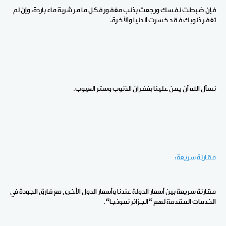
فإن ضبطت نفسك ورجعت بذنب مغفور فكل ما مر شربة ماء باردة، وإن لم
تغفر ذنوبك فقد خسرت الدنيا والآخرة.
نسأل الله أن يمن علينا بغفران الذنوب وستر العيوب.
مقارنة سريعة:
مقارنة سريعة بين أسعار الدولة عندنا وأسعار الدول الأخرى مع فارق الجودة في
الخدمات المقدمة لهم “الجزائر نموذجا
“
.