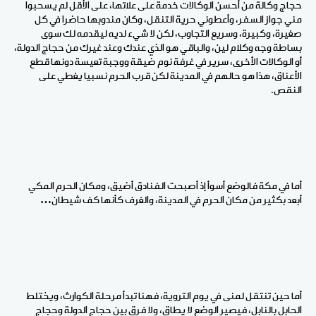
حجاج وكالة من أحسن الوكالات خدمة على علاتها، على الأقل لم يسحبوا
مني جواز السفر، وأعطوني حرية التنقل، وكان مندوبها حاضرا في كل
صغيرة، وكبيرة، وسريع التجاوب، لكن لا شيء لديه ليقدمه لك سوى
بساطة وجه وكلام لين، والباقي هو الذي عندك وعند غيرك من حجاج الدولة،
أو الوكالات الأخرى، سرير في غرفة نوم ضيقة ووجبة تعيسة دونها قطع
الأعناق، هذا هو حالهم في المدينة لكن قرب الحرم نسبيا يغطي على
النقص.
أما في مكة فالوضع أسوأ إذ أصبحت الفنادق أضيق، ومكان الحرم المكي
أبعد بكثير من مكان الحرم في المدينة، والغرف كأنها كف شيطان
…
أما حين تنتقل لمنى في يوم التروية، فهنا تبدأ مرحلة الكوارث، ويختلط
الحابل بالنابل، فيصير الوضع لا يطاق، ولا فرق بين حجاج الدولة وحجاج