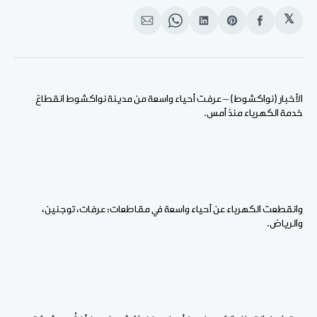
𝕏
انشر
Share
انشر
Share
انشر
على
on
على
on
على
الفيسبوك
Pinterest
لينكد
WhatsApp
الإيميل
إن
الأخبار (نواكشوط) – عرفت أحياء واسعة من مدينة نواكشوط انقطاعَ
خدمة الكهرباء منذ أمس.
وانقطعت الكهرباء عن أحياء واسعة في مقاطعات: عرفات، توجنين،
والرياض.