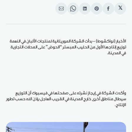
𝕏
انشر
Share
انشر
Share
انشر
على
on
على
on
على
الفيسبوك
Pinterest
لينكد
WhatsApp
الإيميل
إن
الأخبار (نواكشوط) – بدأت الشركة الموريتانية لمنتجات الألبان في النعمة
توزيع إنتاجها الأول من الحليب المبستر “الحوض” على المحلات التجارية
في المدينة.
وأكدت الشركة في إيجاز نشرته على صفحتها في فيسبوك أن التوزيع
سيطال مناطق أخرى خارج المدينة في القريب العاجل بإذن الله حسب تطور
الإنتاج.