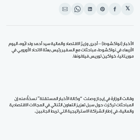
𝕏
انشر
Share
انشر
Share
انشر
على
on
على
on
على
الفيسبوك
Pinterest
لينكد
WhatsApp
الإيميل
إن
الأخبار (نواكشوط) – أجرى وزيرُ الاقتصاد والمالية سيد أحمد ولد ابُوه، اليوم
الأربعاء في نواكشوط، مباحثات مع السفير رئيس بعثة الاتحاد الأوروبي في
موريتانيا، خواكين توريس فيلالونغا.
وقالت الوزارة في إيجاز وصلت “وكالة الأخبار المستقلة” نسخةٌ منه إن
المباحثات تركزت حول سبل تعزيز التعاون الثنائي في المجالات الاقتصادية
والمالية، في إطار الشراكة الاستراتيجية التي تربط الجانبين.