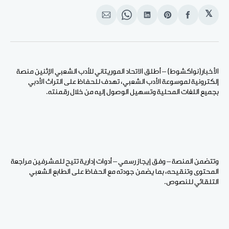
𝕏
انشر
Share
انشر
Share
انشر
على
on
على
on
على
الفيسبوك
Pinterest
لينكد
WhatsApp
الإيميل
إن
الأخبار(نواكشوط) – أطلق الاتحاد الموريتاني للأدب الشعبي الإثنين منصة
إلكترونية لموسوعة الأدب الشعبي، تهدف للحفاظ على التراث الأدبي
بجميع اللغات المحلية وتسهيل الوصول إليه من خلال رقمنته.
وتتضمن المنصة – وفق إيجاز رسمي – أدوات إدارية تتيح للمشرفين مراجعة
المحتوى وتنقيحه، بما يضمن جودته مع الحفاظ على الطابع الشعبي
التلقائي للنصوص.