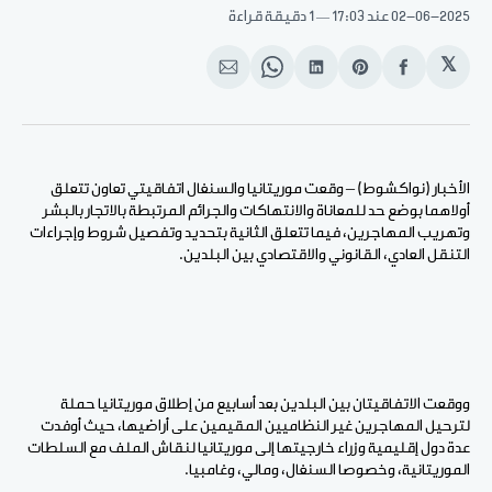
02-06-2025
عند 17:03
1 دقيقة قراءة
𝕏
انشر
Share
انشر
Share
انشر
على
on
على
on
على
الفيسبوك
Pinterest
لينكد
WhatsApp
الإيميل
إن
الأخبار (نواكشوط) – وقعت موريتانيا والسنغال اتفاقيتي تعاون تتعلق
أولاهما بوضع حد للمعاناة والانتهاكات والجرائم المرتبطة بالاتجار بالبشر
وتهريب المهاجرين، فيما تتعلق الثانية بتحديد وتفصيل شروط وإجراءات
التنقل العادي، القانوني والاقتصادي بين البلدين.
ووقعت الاتفاقيتان بين البلدين بعد أسابيع من إطلاق موريتانيا حملة
لترحيل المهاجرين غير النظاميين المقيمين على أراضيها، حيث أوفدت
عدة دول إقليمية وزراء خارجيتها إلى موريتانيا لنقاش الملف مع السلطات
الموريتانية، وخصوصا السنغال، ومالي، وغامبيا.