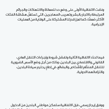
ونصّت الاتفاقية الأولى على وضع حد للمعاناة والانتهاكات والجرائم
المرتبطة بالاتجار بالبشر وتهريب المهاجرين، التي تستغلّ هشاشة الفئات
الأكثر ضعفًا، كما تعزز قدرتنا المشتركة على الوقاية من العمليات
الإجرامية.
فيما تحدّد الاتفاقية الثانية وتفصّل شروط وإجراءات التنقل العادي،
القانوني والاقتصادي بين البلدين، وذلك من أجل وضع الأسس الضرورية
للتنقل المنظّم للأشخاص والبضائع، في إطارٍ يحترم سيادة البلدين،
والتزاماتهما الدولية.
ووفق إيجاز رسمي، فإن الاتفاقية ستمكن مواطني البلدين من الدخول