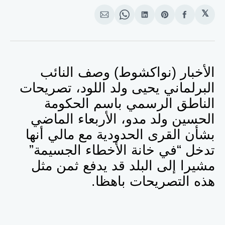
𝕏
انشر
Share
انشر
Share
انشر
على
on
على
on
على
الفيسبوك
Pinterest
لينكد
WhatsApp
الإيميل
إن
الأخبار (نواكشوط) وصف النائب
البرلماني يحيى ولد اللود، تصريحات
الناطق الرسمي باسم الحكومة
الحسين ولد مدو، الأربعاء الماضي
بشأن القرى الحدودية مع مالي أنها
تدخل “في خانة الأخطاء الجسيمة”
مشيرا إلى البلد قد يدفع ثمن مثل
هذه التصريحات باهظا.