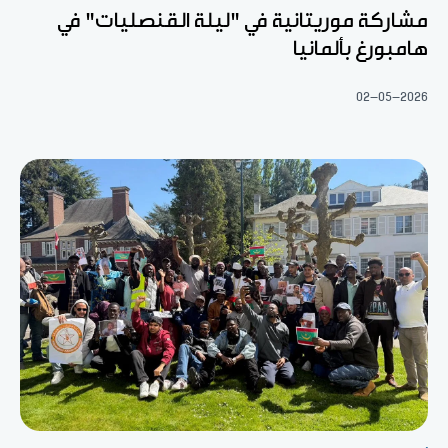
مشاركة موريتانية في "ليلة القنصليات" في
هامبورغ بألمانيا
02-05-2026