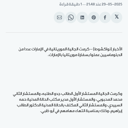
29-05-2025
عند 21:48
1 دقيقة قراءة
𝕏
انشر
Share
انشر
Share
انشر
على
on
على
on
على
الفيسبوك
Pinterest
لينكد
WhatsApp
الإيميل
إن
الأخبار (نواكشوط) – كرمت الجالية الموريتانية في الإمارات عددا من
الدبلوماسيين عملوا بسفارة موريتانيا بالإمارات.
وكرمت الجالية المستشار الأول الطالب جدو الطلبه، والمستشار الثاني
محمد المحبوبي، والمستشار الأول مدير مكتب الحالة المدنية حمه
السييدي، والمستشار الثاني المكلف بالحالة المدنية الدكتور الطالب
إبراهيم، وذلك بمناسبة انتهاء مهامهم في أبو ظبي.