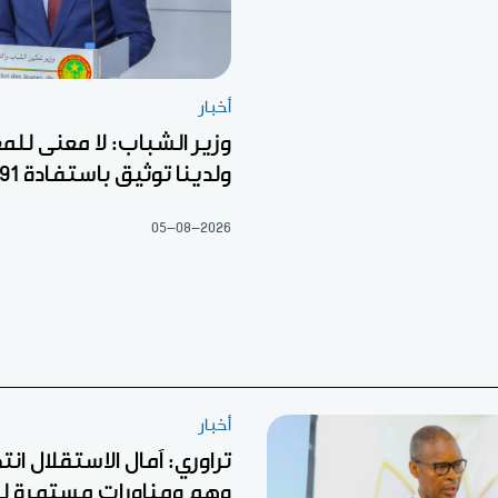
أخبار
وزير الشباب: لا معنى للم
ولدينا توثيق باستفادة 22.791
05-08-2026
أخبار
تراوري: آمال الاستقلال ان
وهم ومناورات مستمرة ل