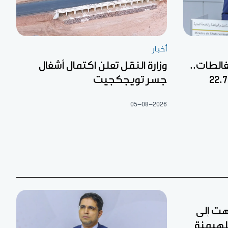
أخبار
غالطات..
وزارة النقل تعلن اكتمال أشغال
جسر تويجكجيت
05-08-2026
تهت إلى
لهيمنة