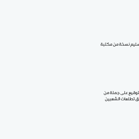
 التنفيذي في مجال الثقافة للفترة 2025–2025، واتفاقية لتسليم نسخة من مكتبة
لتوقيع على جملة من
حقق تطلعات الشعبين