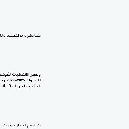
كما وقّع وزير التجهيز وا
وضمن الاتفاقيات المُوقعة،
للسنو
الترابية وتأمين الوثائق المد
كما وقّع البلدان بروتوكول