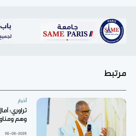
مرتبط
أخبار
تراوري: آما
وهم ومناو
06-08-2026