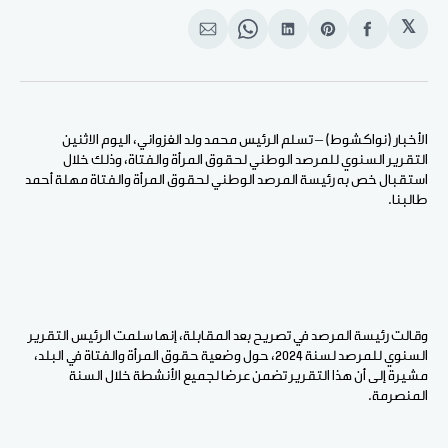
𝕏
انشر
Share
انشر
Share
انشر
على
on
على
on
على
الفيسبوك
Pinterest
لينكد
WhatsApp
الإيميل
إن
الأخبار (نواكشوط) – تسلم الرئيس محمد ولد الغزواني، اليوم الاثنين
التقرير السنوي للمرصد الوطني لحقوق المرأة والفتاة، وذلك خلال
استقبال خص به رئيسة المرصد الوطني لحقوق المرأة والفتاة مهلة أحمد
طالبنا.
وقالت رئيسة المرصد في تصريح بعد المقابلة، إنها سلمت الرئيس التقرير
السنوي للمرصد لسنة 2024، حول وضعية حقوق المرأة والفتاة في البلد،
مشيرة إلى أن هذا التقرير تضمن عرضا لجميع الأنشطة خلال السنة
المنصرمة.