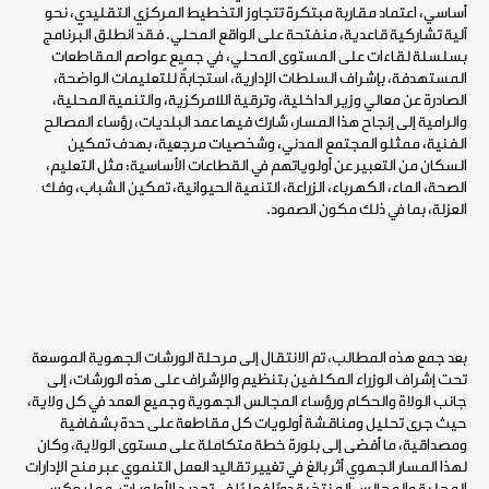
أساسي، اعتماد مقاربة مبتكرة تتجاوز التخطيط المركزي التقليدي، نحو
آلية تشاركية قاعدية، منفتحة على الواقع المحلي. فقد انطلق البرنامج
بسلسلة لقاءات على المستوى المحلي، في جميع عواصم المقاطعات
المستهدفة، بإشراف السلطات الإدارية، استجابةً للتعليمات الواضحة،
الصادرة عن معالي وزير الداخلية، وترقية اللامركزية، والتنمية المحلية،
والرامية إلى إنجاح هذا المسار، شارك فيها عمد البلديات، رؤساء المصالح
الفنية، ممثلو المجتمع المدني، وشخصيات مرجعية، بهدف تمكين
السكان من التعبير عن أولوياتهم في القطاعات الأساسية: مثل التعليم،
الصحة، الماء، الكهرباء، الزراعة، التنمية الحيوانية، تمكين الشباب، وفك
العزلة، بما في ذلك مكون الصمود
.
بعد جمع هذه المطالب، تم الانتقال إلى مرحلة الورشات الجهوية الموسعة
تحت إشراف الوزراء المكلفين بتنظيم والإشراف على هذه الورشات، إلى
جانب الولاة والحكام ورؤساء المجالس الجهوية وجميع العمد في كل ولاية،
حيث جرى تحليل ومناقشة أولويات كل مقاطعة على حدة بشفافية
ومصداقية، ما أفضى إلى بلورة خطة متكاملة على مستوى الولاية، وكان
لهذا المسار الجهوي أثر بالغ في تغيير تقاليد العمل التنموي عبر منح الإدارات