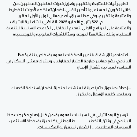
– تطوير آليات للمتابعة والتقييم وتعزيز قدرات الفاعلين المحليين، من
خلال التكوين المستمر والتأطير الفني، لضمان تملكهم لأدوات التخطيط
والمتابعة والتقييم، وفي هذا السياق، أصدر معالي الوزير الأول المقرر
رقــــــــــــــــــــم: 522 بتاريخ 16 مايو 2025، القاضي بإنشاء آلية للإشراف
والمتابعة على البرنامج الأولي لتعميم النفاذ إلى الخدمات الأساسية للتنمية
المحلية، وذلك دعمًا لهذا التوجه، وسدًّا للثغرات القانونية واللوجستية؛
– اعتماد ميثاق شفاف لتدبير الصفقات العمومية، خاص بتنفيذ هذا
البرنامج، يضع معايير صارمة لاختيار المقاولين، ويشرك ممثلي السكان في
المتابعة الميدانية لأشغال الإنجاز؛
– إحداث صندوق دائم لصيانة المنشآت المنجزة، لضمان استدامة الخدمات
وتقليص كلفة الإهمال والتكرار
.
– ترسيخ البعد الترابي في السياسات العمومية، من خلال إدماج مخرجات هذا
البرنامج في وثائق التخطيـــــــــــط الوطني (كالميزانية، خطة الاستثمار،
السياسات القطاعية…) لضمان استمرارية المكتسبات
.