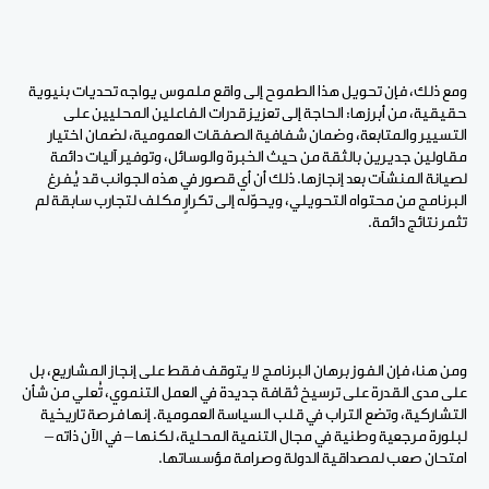
ومع ذلك، فإن تحويل هذا الطموح إلى واقع ملموس يواجه تحديات بنيوية
حقيقية، من أبرزها: الحاجة إلى تعزيز قدرات الفاعلين المحليين على
التسيير والمتابعة، وضمان شفافية الصفقات العمومية، لضمان اختيار
مقاولين جديرين بالثقة من حيث الخبرة والوسائل، وتوفير آليات دائمة
لصيانة المنشآت بعد إنجازها. ذلك أن أي قصور في هذه الجوانب قد يُفرغ
البرنامج من محتواه التحويلي، ويحوّله إلى تكرارٍ مكلف لتجارب سابقة لم
تثمر نتائج دائمة
.
ومن هنا، فإن الفوز برهان البرنامج لا يتوقف فقط على إنجاز المشاريع، بل
على مدى القدرة على ترسيخ ثقافة جديدة في العمل التنموي، تُعلي من شأن
التشاركية، وتضع التراب في قلب السياسة العمومية. إنها فرصة تاريخية
لبلورة مرجعية وطنية في مجال التنمية المحلية، لكنها – في الآن ذاته –
امتحان صعب لمصداقية الدولة وصرامة مؤسساتها
.