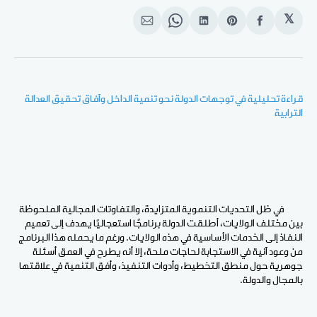
𝕏
انشر
Share
انشر
Share
انشر
على
on
على
on
على
الفيسبوك
Pinterest
لينكد
WhatsApp
الإيميل
إن
قراءة تحليلية في توجهات الدولة نحو تنمية الداخل وآفاق تحقيق العدالة
الترابية
في ظل التحديات التنموية المتزايدة، والتفاوتات المجالية الملحوظة
بين مختلف الولايات، أطلقت الدولة برنامجًا استعجاليًا يهدف إلى تعميم
النفاذ إلى الخدمات الأساسية في هذه الولايات. ورغم ما يحمله هذا البرنامج
من وعود آنية في الاستجابة لحاجات ملحة، إلا أنه يطرح في العمق أسئلة
جوهرية حول منطق التخطيط، وأدوات التنفيذ، وأفق التنمية في علاقتها
بالمجال والدولة
.