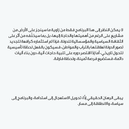
لا يمكن النظر إلى هذا البرنامج فقط من زاوية ما سينجز على الأرض من
مشاريع على الرغم من أهميتها والحاجة إليها، بل بما سيخلّفه من أثر على
الثقافة السياسية والمؤسساتية للدولة. فإذا تم استثماره كرافعة لتجديد
تصور الدولة لعلاقتها بالتراب والمواطن، فسيكون بالفعل لحظة تأسيسية
لتحول تاريخي، أما إذا اقتصر دوره على تلبية حاجات آنية، دون بناء آليات
دائمة، فستضيع فرصة ثمينة، ولحظة فارقة
.
يبقى الرهان الحقيقي إذًا: تحويل الاستعجال إلى استدامة، والبرنامج إلى
سياسة، والانطلاقة إلى مسار
.