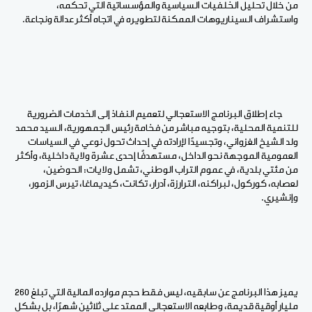
من خلال تحليل الخلفيات السياسية والمؤسساتية التي تحكمه،
واستشراف السيناريوهات الممكنة لتطويره في اتجاه أكثر عدالة ونجاعة
.
جاء إطلاق البرنامج الاستعجالي لتعميم النفاذ إلى الخدمات الضرورية
للتنمية المحلية، بتوجيه مباشر من فخامة رئيس الجمهورية، السيد محمد
ولد الشيخ الغزواني، وتجسيدًا لإرادته في إحداث تحول نوعي في السياسات
العمومية الموجهة نحو الداخل، مستهدفًا إحدى عشرة ولاية داخلية، وأكثر
من مئتي بلدية، في عموم التراب الوطني، تشمل ولايات: الحوضين،
لعصابه، كوركول، لبراكنه، الترارزة، آدرار، تكانت، كيديماغا، تيرس الزمور،
وإنشيري
.
يميز هذا البرنامج عن سابقيه، ليس فقط حجم موارده المالية التي تبلغ 260
مليار أوقية قديمة، وطابعه الاستعجالي الممتد على ثلاثين شهرًا، بل بشكل