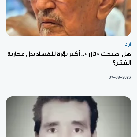
آراء
هل أصبحت «تآزر».. أكبر بؤرة للفساد بدل محاربة
الفقر؟
07-08-2026