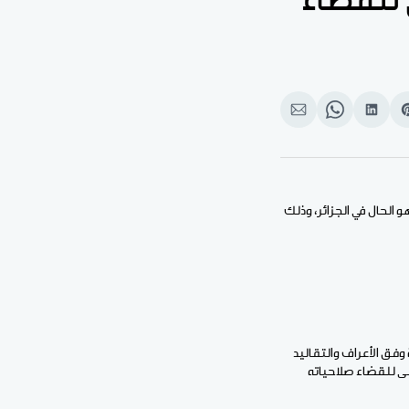
للقضاء
Shar
انشر
Share
انشر
o
على
on
على
بوك
Pinteres
لينكد
WhatsApp
الإيميل
إن
الحال في الجزائر، وذلك
وفق الأعراف والتقاليد
لى للقضاء صلاحياته