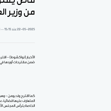
قاض يقتر
من وزير ال
22-05-2025
عند 15:15
1 د
الأخبار (نواكشوط) – اقتر
ضمن مقترحات أوردها في
كما اقترح ولد بومن – وهو 
المتعارف عليها قضائيا، ع
الخاصة بترأس المجلس الأعل