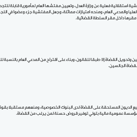
شية استقلالية فعلية عن وزارة العدل، وتعيين مفتشها العام لمأمورية قابلة للتج
عليا والمدعي العام، ومنحه امتيازات مماثلة، وجعل المفتشية جزء وعضوا في اللجنة
مقرها داخل مقر السلطة القضائية.
 وتحويل القضاة إلا طبقا للقانون، وبناء على اقتراح من المدعي العام بالنسبة للن
لقضاة الجالسين.
يع الديون المستحقة على القضاة لدى البنوك الخصوصية، ومنعهم مستقبلا بقوة 
ؤسسة عمومية مالية بتولي توفير قروض حسنة لمن يرغب من القضاة.