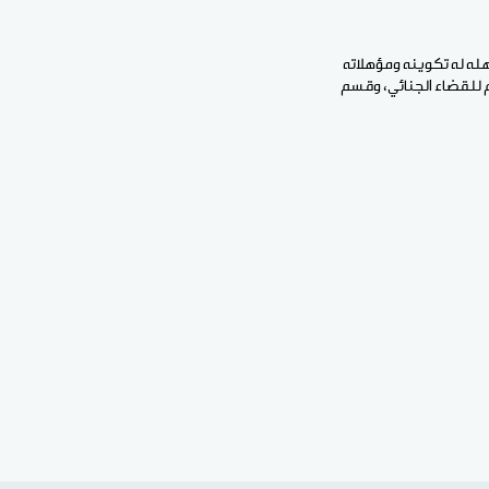
له له تكوينه ومؤهلاته
 للقضاء الجنائي، وقسم