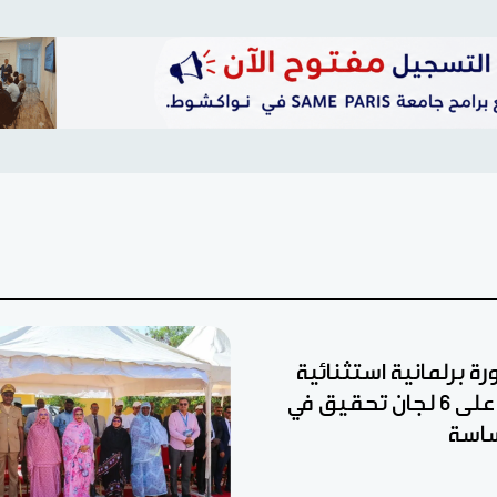
رة برلمانية استثنائية
للمصادقة على 6 لجان تحقيق في
اسة