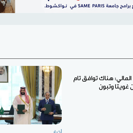
ل المالي: هناك توافق تام
ين غويتا وتبون
أخبار