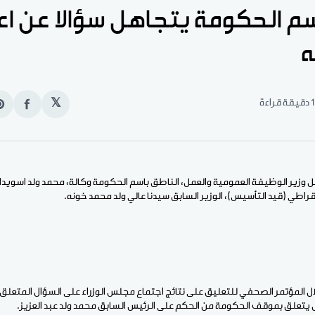
م الحكومة يتجاهل سؤالا عن اع
ه
1 دقيقة قراءة
𝕏
انشر
e
على
n
الفيس
t
ل وزير الوظيفة العمومية والعمل، الناطق باسم الحكومة وكالة، محمد ولد اسويدا
راطي (قيد التأسيس)، الوزير السابق سيدنا عالي ولد محمد خونه.
ل المؤتمر الصحفي للتعليق على نتائج اجتماع مجلس الوزراء على السؤال المتعلق 
 يتعلق بموقف الحكومة من الحكم على الرئيس السابق محمد ولد عبد العزيز.