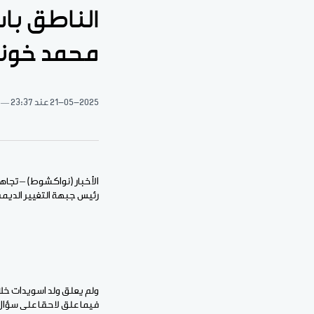
الناطق باس
محمد خون
21-05-2025
عند 23:37
الأخبار (نواكشوط) – تجاه
رئيس جبهة التغيير الديمق
ولم يعلق ولد اسويدات خلا
فيما علق لاحقا على سؤال