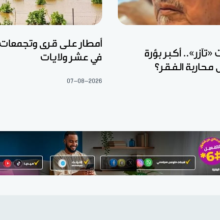
أمطار على قرى وتجمعات
تآزر».. أكبر بؤرة
في عشر ولايات
 محاربة الفقر؟
07-08-2026