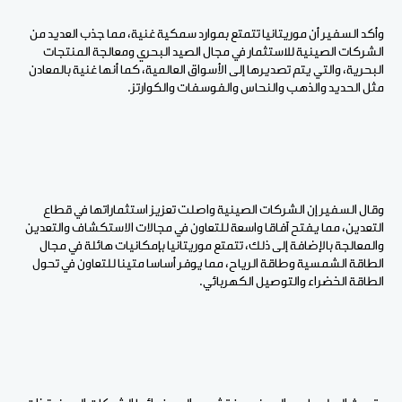
وأكد السفير أن موريتانيا تتمتع
بموارد
سمكية
غنية،
مما
جذب
العديد
من
الشركات
الصينية
للاستثمار
في
مجال
الصيد
البحري
ومعالجة
المنتجات
البحرية،
والتي
يتم
تصديرها
إلى
الأسواق
العالمية، كما
أنها
غنية
بالمعادن
مثل
الحديد
والذهب
والنحاس
والفوسفات
والكوارتز.
وقال السفير إن الشركات
الصينية
واصلت
تعزيز
استثماراتها
في
قطاع
التعدين،
مما
يفتح
آفاقا
واسعة
للتعاون
في
مجالات
الاستكشاف
والتعدين
والمعالجة بالإضافة
إلى
ذلك،
تتمتع
موريتانيا
بإمكانيات
هائلة
في
مجال
الطاقة
الشمسية
وطاقة
الرياح،
مما
يوفر
أساسا
متينا
للتعاون
في
تحول
الطاقة
الخضراء
والتوصيل
الكهربائي.