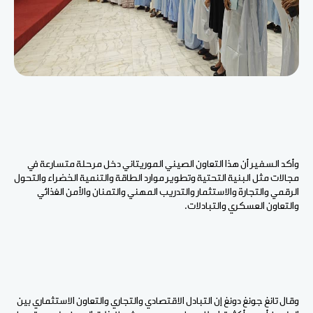
وأكد السفير أن هذا
التعاون
الصيني الموريتاني دخل
مرحلة
متسارعة في
مجالات
مثل
البنية
التحتية
وتطوير
موارد
الطاقة
والتنمية
الخضراء
والتحول
الرقمي
والتجارة
والاستثمار
والتدريب
المهني
والتمنان
والأمن
الغذائي
والتعاون
العسكري
والتبادلات.
وقال تانغ جونغ دونغ
إن التبادل
الاقتصادي
والتجاري
والتعاون
الاستثماري
بين