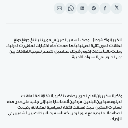
𝕏
انشر
Share
انشر
Share
انشر
على
on
على
on
على
الفيسبوك
Pinterest
لينكد
WhatsApp
الإيميل
إن
الأخبار (نواكشوط) – وصف السفير الصين في موريتانيا تانغ جونغ دونغ
العلاقات الموريتانية الصينية بأنها صمدت
أمام
اختبارات
المتغيرات
الدولية،
وظلت
دائماً
علاقات
إخوة
وشركاء
مخلصين،
لتصبح
نموذجا
للعلاقات
بين
دول
الجنوب في
السنوات
الأخيرة.
وذكر السفير بأن العام الجاري يصادف الذكرى
الـ60 لإقامة
العلاقات
الدبلوماسية
بين
البلدين، مردفين أنهما سارا جنبا
إلى
جنب،
على
مدى
هذه
السنوات
الستين، حيث
تعمقت
الثقة
السياسية
المتبادلة،
وتجددت
الصداقة
التقليدية
مع
مرور
الزمن،
كما
استمرت
التبادلات
بين
الشعبين
في
الازدياد.