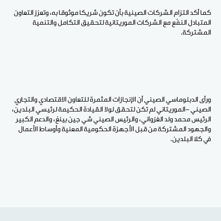
كما أكد التزام الشركات
الصينية
بأن
تكون
شريكا
موثوقا
به،
وتعزز
التعاون
المتبادل
النفَع
مع
الشركات
الموريتانية
لتحقيق
التكامل
والتنمية
المشتركة.
ورأى الدبلوماسي الصيني أن الإنجازات
المثمرة للتعاون الاقتصادي والتجاري
الصيني
-الموريتاني لم تكن لتحقق لولا القيادة الحكيمة لرئيسي البلدين،
الرئيس محمد ولد الغزواني، والرئيس الصيني شي جين بينغ، والدعم الكبير
والجهود المشتركة من قبل الأجهزة الحكومية المعنية وأوساط الأعمال
في كلا البلدين.