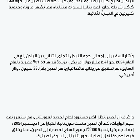
البلدين أصبح
أكثر
ترابطا
يوما
بعد
يوم، حيث
حافظت
الصين
على
موقعها
كأكبر
شريك
تجاري
لموريتانيا
لسنوات
متتالية،
مما
يُظهر
مرونة
وحيوية
كبيرتين
في
التجارة
الثنائية.
وأشار السفير إلى إجمالي
حجم
التبادل
التجاري
الثنائي بين البلدن بلغ
في
العام
2024
نحو
2.41
مليار
دولار
أمريكي،
بزيادة
قدرها
7.59
% مقارنة
بالعام
السابق،
مع
تحقيق
موريتانيا
فائضا
تجاريا
مع
الصين
بلغ
330
مليون
دولار
أمريكي.
وأضاف أن الصين
تظل أكبر
مستورد
لخام
الحديد
الموريتاني،
مع
استمرار
نمو
حجم
الواردات، كما
أن
الصين
منحت
موريتانيا،
اعتبارا
من
1
ديسمبر
2024
،
إعفاء
جمركيا
بنسبة 100% لجميع
السلع
المصدرة
إلى
الصين،
مما
يخلق
فرصا
جديدة
لتعزيز
صادرات
موريتانيا
إلى
السوق
الصينية.