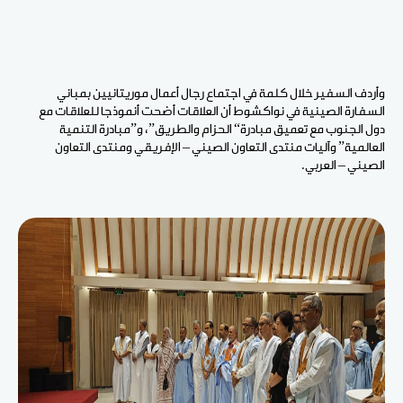
وأردف السفير خلال كلمة في اجتماع رجال أعمال موريتانيين بمباني
السفارة الصينية في نواكشوط أن العلاقات أضحت أنموذجا للعلاقات مع
دول الجنوب مع
تعميق
مبادرة
“
الحزام
والطريق”،
و”مبادرة
التنمية
العالمية”
وآليات
منتدى
التعاون
الصيني
–
الإفريقي
ومنتدى
التعاون
الصيني
–
العربي.