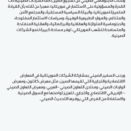
وتحدث الدبلوماسي الصيني عن تشجيع
الصين
دائما
الشركات
الصينية
ذات
القدرة
والمسؤولية
على
الاستثمار
في
موريتانيا، معبرا عن ثقته
بأن
القيادة
المتميزة
لموريتانيا،
والبيئة
السياسية
المستقرة،
والمجتمع
الآمن
والمتناغم،
والموارد
الطبيعية
الوفيرة،
وسياسات
الاستثمار
المفتوحة،
والدبلوماسية
المتوازنة
والعقلانية
والبراغماتية،
والعقلية
المنفتحة
والمتسامحة
للشعب
الموريتاني،
توفر
مساحة
كبيرة
لنمو
الشركات
الصينية.
ورحب السفير الصيني بمشاركة
الشركات
الموريتانية
في
المعارض
الاقتصادية
والتجارية
التي
تقيمها
الصين،
مثل
معرض
كانتون،
ومعرض
الواردات
الصيني،
ومنتدى
التعاون
الصيني
–
العربي،
ومعرض
التعاون
الصيني
–
الإفريقي
الاقتصادي
والتجاري،
لتعزيز
تواصلها
مع
السوق
الصينية
والاستفادة
من
الفرص
التي
يوفرها
التحديث
الصيني.