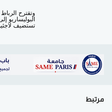
وتقترح الرباط 
البوليساريو إلى
تستضيف لاجئين
مرتبط