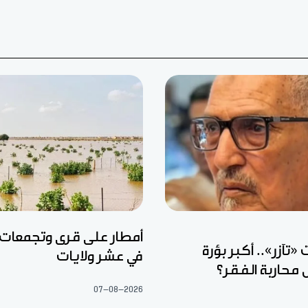
أمطار على قرى وتجمعات
تآزر».. أكبر بؤرة
في عشر ولايات
 محاربة الفقر؟
07-08-2026