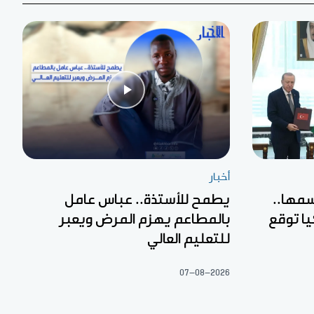
أخبار
مها..
يطمح للأستذة.. عباس عامل
ا توقع
بالمطاعم يهزم المرض ويعبر
للتعليم العالي
07-08-2026