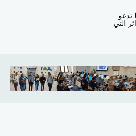
 تدعو
ر التي