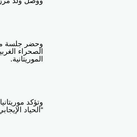
ووصل ولد مرزو
وحضر جلسة مبا
الصحراء الغربي
الموريتانية.
وتؤكد موريتاني
“الحياد الإيجابي