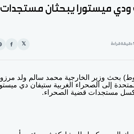
 ودي ميستورا يبحثان مستجدات
قيقة قراءة
𝕏
انشر
e
على
n
الفيس
t
شوط) بحث وزير الخارجية محمد سالم ولد مرزو
متحدة إلى الصحراء الغربية ستيفان دي ميستور
روكسل مستجدات قضية الصحراء.