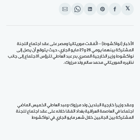
𝕏
انشر
Share
انشر
Share
انشر
على
on
على
on
على
الفيسبوك
Pinterest
لينكد
WhatsApp
الإيميل
إن
الأخبار (نواكشوط) – اتّفقت موريتانيا ومصر على عقد اجتماع اللجنة
المشتركة بينهما يومي 26 و27 مايو الجاري، حيث يتوقع أن يصل إلى
نواكشوط وزير الخارجية المصري بدر عبد العاطي لترؤس الاجتماع إلى جانب
نظيره الموريتاني محمد سالم ولد مرزوك.
وعقد وزيرا خارجية البلدين ولد مرزوك وعبد العاطي الخميس الماضي
اجتماعا في العاصمة العراقية بغداد اتفقا خلاله على عقد اجتماع للجنة
المشتركة بين الجانبين خلال شهر مايو الجاري في نواكشوط