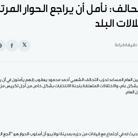
حالف: نأمل أن يراجع الحوار المر
لات البلد
قراءة
𝕏
انشر
e
على
n
الفيس
t
لأمين العام المساعد لحزب التحالف الشعبي أحمد محمود يعقوب إنهم يأملون في أن ي
 بشكل عام، والاختلالات المتعلقة بلجنة الانتخابات بشكل خاص من أجل تكريس مز
 العام.
يث له في اجتماع مع قيادات من حزبه بمدينة نواذيبو أن أسلوب الحوار هو “أنجع 