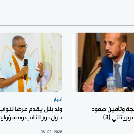
أخبار
جة وتأمين صعود
ولد بلال يقدم عرضا لنواب
وريتاني (3)
حول دور النائب ومسؤوليا
06-08-2026