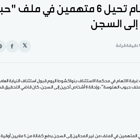
غرفة الاتهام تحيل 6 متهمين في ملف 
إلى السجن
قيقة قراءة
𝕏
انشر
e
على
n
الفيس
t
 غرفة الاتهام في محكمة الاستئناف بنواكشوط اليوم قبول استئناف النيابة العام
في قضية المتهمين في “ملف حبوب الهلوسة”، وإحالة 6 أشخاص آخرين إلى السجن، كان
كما قررت الغرفة إلزام باقي المتهمين في الملف من غ