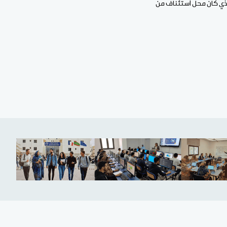
راقبة القضائية، وأودع 11 السجن، وهو القرار الذي كان محل استئناف من