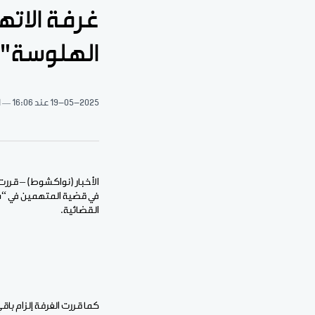
الهلوسة" 
19-05-2025
عند 16:06
1 د
الأخبار (نواكشوط) – قررت
القضائية.