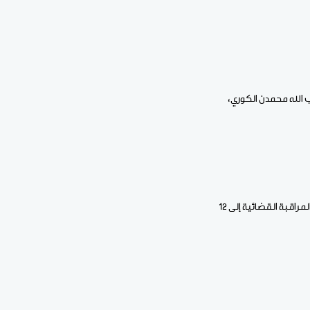
 الله محمدن الكوري،
وبهذا القرار يرتفع عدد المحالين إلى السجن من المتهمين إلى 17 شخصا، فيما تراجع عدد من تم وضعهم تحت المراقبة القضائية إلى 12