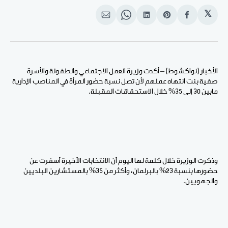
𝕏
انشر
Share
انشر
Share
انشر
على
on
على
on
على
الفيسبوك
Pinterest
لينكد
WhatsApp
الإيميل
إن
الأخبار (نواكشوط) – أكدت وزيرة العمل الاجتماعي والطفولة والأسرة
صفية بنت انتهاه عملهم لأن تصل نسبة حضور المرأة في المناصب الإدارية
مابين 30 إلى 35% خلال الاستحقاقات المقبلة.
وذكرت الوزيرة خلال كلمة لها اليوم أن الانتخابات الأخيرة أسفرت عن
حضورها بنسبة 23% بالبرلمان، وأكثر من 35% بالمستشارين البلديين
والجهويين.