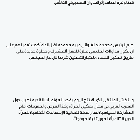
قطاع غزة الصامد إثر العدوان الصهيوني الغاشم.
حرم الرئيس محمد ولد الغزواني مريم محمد فاضل الداه أكدت تعويلهم على
أن تكون مداولات الملتقى منارة للعمل المشترك وخطوة جديدة على
طريق تمكين النساء، باعتبار التمكين شرطا لازدهار المجتمع.
ويناقش الملتقى الذي افتتح اليوم بقصر المؤتمرات القديم تجارب دول
المغرب العربي في مجال تمكين المرأة، وكذا الفرص والمعوقات أمام
المشاركة السياسية لها، إضافة لفعالية الإسهامات الثقافية للمرأة
العربية “المرأة الموريتانية نموذجا”.