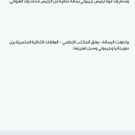
وسلم ولد ابوه لرئيس جيبوتي رسالة خطية من الرئيس محمد ولد الغزواني.
وتناولت الرسالة – وفق المكتب الإعلامي – العلاقات الثنائية المتميزة بين
موريتانيا وجيبوتي وسبل تعزيزها.