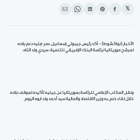
𝕏
انشر
Share
انشر
Share
انشر
على
on
على
on
على
الفيسبوك
Pinterest
لينكد
WhatsApp
الإيميل
إن
الأخبار (نواكشوط) – أكد رئيس جيبوتي إسماعيل عمر چليه دعم بلاده
لمرشح موريتانيا لرئاسة البنك الإفريقي للتنمية، سيدي ولد التاه.
ونقل المكتب الإعلامي للرئاسة بموريتانيا عن جيليه تأكيده لموقف بلاده
خلال لقاء خص به وزير الاقتصاد والمالية سيد أحمد ولد ابوه اليوم.