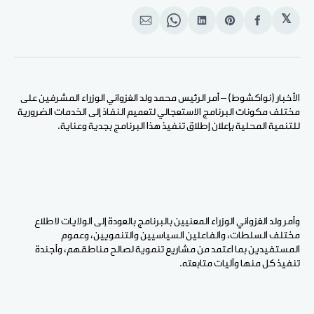
𝕏
انشر
Share
انشر
Share
انشر
على
on
على
on
على
الفيسبوك
Pinterest
لينكد
WhatsApp
الإيميل
إن
الأخبار (نواكشوط) – أمر الرئيس محمد ولد الغزواني الوزراء المشرفين على
مختلف مكونات البرنامج الاستعجالي لتعميم النفاذ إلى الخدمات الضرورية
للتنمية المحلية بإعلان إطلاق تنفيذ هذا البرنامج بجدية وعناية.
وأمر ولد الغزواني الوزراء المعنيين بالبرنامج بالعودة إلى الولايات لاطلاع
مختلف السلطات، والفاعلين السياسيين والتنمويين، وعموم
المستفيدين بما اعتمد من مشاريع تنموية لصالح مناطقهم، وأجندة
تنفيذ كل منها وآليات متابعته.