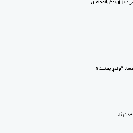
شيء، بل إن بعض المحامين
وأوضح أن محكمة الاستئناف أضافت شخصين إلى الملف، أحدهما صهر الرئيس السابق، المتورط في ملف الفساد، “والذي يمتلك 9
ذ شيئًا.