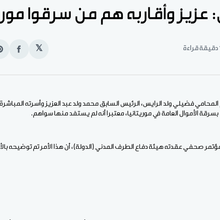
: عزيز وأقاربه هم من سرقوا موري
قراءة
𝕏
انشر
e
على
n
الفيس
t
المحامي فضيلي ولد الرايس، الرئيس السابق محمد ولد عبد العزيز وأسرته المباشرة 
سرقة الأموال العامة في موريتانيا، معتبرا أنه لم يستفد منها سواهم.
ؤتمر صحفي عقدته هيئة دفاع الطرف المدني (الدولة)، أن هذا الأمر تم توضيحه بال