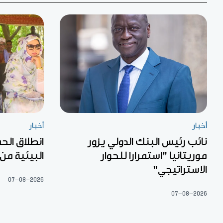
أخبار
أخبار
نائب رئيس البنك الدولي يزور
انطلاق الح
موريتانيا "استمرارا للحوار
البيئية من
الاستراتيجي"
07-08-2026
07-08-2026