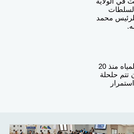
 في الولاية
 السلطات
للرئيس محمد
ه.
وانتقد ولد السوداني في تصريح للأخبار، استمرار انقطاعات المياه منذ 20
ن تتم حلحلة
استمرار