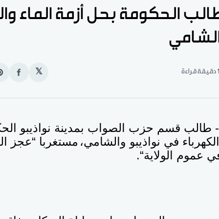
لب الحكومة بحل أزمة الماء وال
الشامي
قيقة قراءة
𝕏
انشر
e
على
n
الفيس
t
و)- طالب قسم حزب الصواب بمدينة نواذيبو الح
الكهرباء في نواذيبو والشامي،
مستغربا “عجز ا
ي عموم الولاية
“.