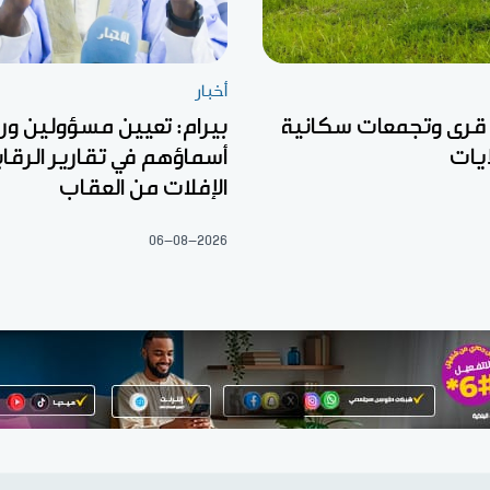
أخبار
 قرى وتجمعات سكانية
بيرام: تعيين مسؤولين ور
يات
أسماؤهم في تقارير الرقا
الإفلات من العقاب
06-08-2026