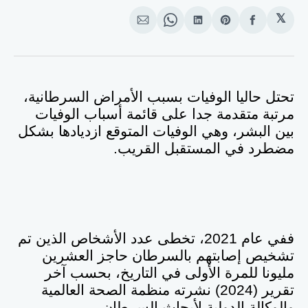
𝕏
انشر
Share
انشر
Share
انشر
على
on
على
on
على
الفيسبوك
Pinterest
لينكد
WhatsApp
الإيميل
إن
تحتل حاليا الوفيات بسبب الأمراض السرطانية،
مرتبة متقدمة جدا على قائمة أسباب الوفيات
بين البشر، وهي الوفيات المتوقع ازديادها بشكل
مضطرد في المستقبل القريب.
ففي عام 2021، تخطى عدد الأشخاص الذين تم
تشخيص إصابتهم بالسرطان حاجز العشرين
مليونا للمرة الأولى في التاريخ، بحسب آخر
تقرير (2024) نشرته منظمة الصحة العالمية
والوكالة الدولية لأبحاث السرطان.