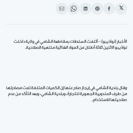
𝕏
انشر
Share
انشر
Share
انشر
على
on
على
on
على
الفيسبوك
Pinterest
لينكد
WhatsApp
الإيميل
إن
الأخبار (نواذيبو) – أتلفت السلطات بمقاطعة الشامي في ولاية داخلت
نواذيبو الاثنين ثلاثة أطنان من المواد الغذائية منتهية الصلاحية.
وقال بلدية الشامي في إيجاز صادر عنها إن الكميات المتلفة تمت مصادرتها
من طرف المندوبية الجهوية للتجارة، وبلدية الشامي، وبعد التأكد من عدم
صلاحيتها للاستخدام.