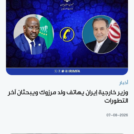
أخبار
وزير خارجية إيران يهاتف ولد مرزوك ويبحثان آخر
التطورات
07-08-2026