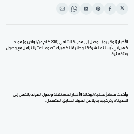
𝕏
انشر
Share
انشر
Share
انشر
على
on
على
on
على
الفيسبوك
Pinterest
لينكد
WhatsApp
الإيميل
إن
الأخبار (نواذيبو) – وصل إلى مدينة الشامي (235 كلم من نواذيبو) مولد
كهربائي، أرسلته الشركة الوطنية للكهرباء “صوملك” بالتزامن مع وصول
بعثة فنية.
وأكدت مصادرُ محلية لوكالة الأخبار المستقلة وصول المولد بالفعل إلى
المدينة، وتركيبه بديلا عن المولد السابق المتعطل.