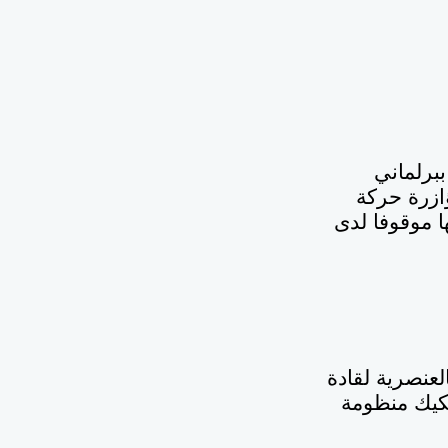
برلماني
ازرة حركة
ا موقوفا لدى
عنصرية لقادة
فكيك منظومة