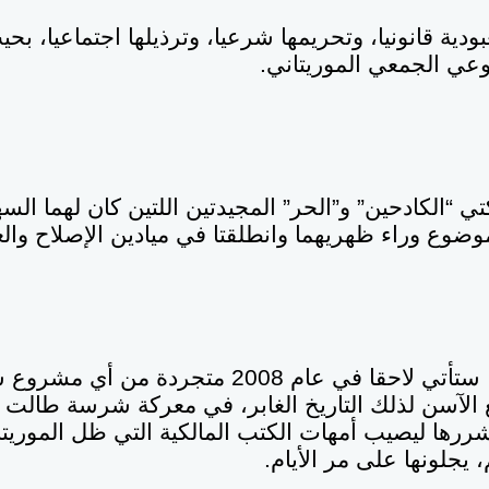
بودية قانونيا، وتحريمها شرعيا، وترذيلها اجتماعيا، ب
عي الجمعي الموريتاني.
ي “الكادحين” و”الحر” المجيدتين اللتين كان لهما الس
لموضوع وراء ظهريهما وانطلقتا في ميادين الإصلاح والع
لكن حركة “إيرا”، ستأتي لاحقا في عام 2008 متجر
الآسن لذلك التاريخ الغابر، في معركة شرسة طالت الع
شررها ليصيب أمهات الكتب المالكية التي ظل الموريت
 يجلونها على مر الأيام.