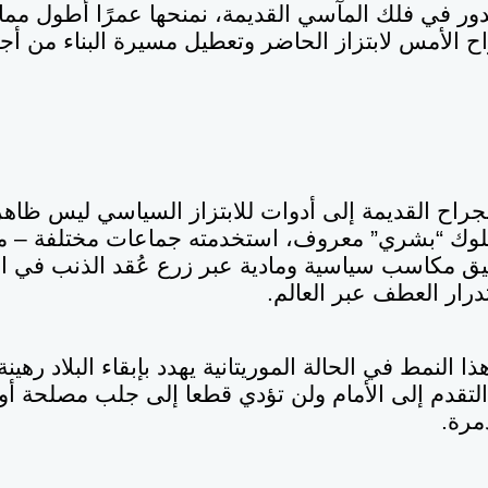
ور في فلك المآسي القديمة، نمنحها عمرًا أطول مم
ح الأمس لابتزاز الحاضر وتعطيل مسيرة البناء من أ
راح القديمة إلى أدوات للابتزاز السياسي ليس ظاهرة
وك “بشري” معروف، استخدمته جماعات مختلفة – من
قيق مكاسب سياسية ومادية عبر زرع عُقد الذنب في ا
رار العطف عبر العالم.
ا النمط في الحالة الموريتانية يهدد بإبقاء البلاد رهين
التقدم إلى الأمام ولن تؤدي قطعا إلى جلب مصلحة أ
مرة.