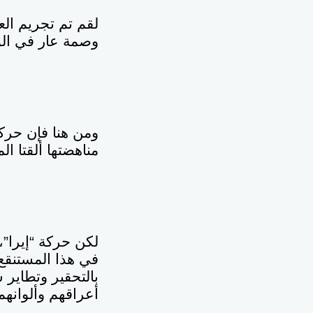
لقم تم تجريم الع
وصمة عار في الو
ومن هنا فإن حركت
مناهضتها ألقتا ا
في هذا المستنقع 
بالتحقير وتطاير 
أعراقهم وألوانهم،