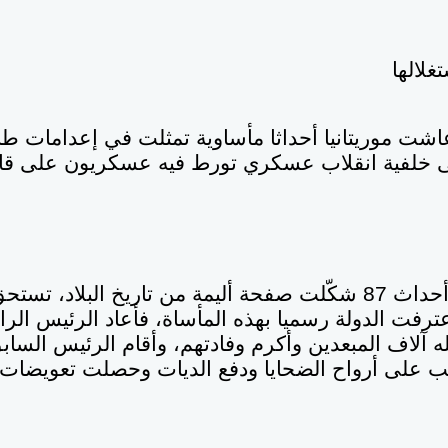
عام 1987، عاشت موريتانيا أحداثا مأساوية تمثلت في إعداما
لى خلفية انقلاب عسكري تورط فيه عسكريون على ق
ولا جدال في أن أحداث 87 شكّلت صفحة أليمة من تاريخ البلاد، 
عترفت الدولة رسميا بهذه المأساة، فأعاد الرئيس ال
له آلاف المبعدين وأكرم وفادتهم، وأقام الرئيس السا
ائب على أرواح الضحايا ودفع الديات وحصلت تعويضات