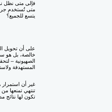
فإلى متى نظل ند
متى تُستخدم جرا
يتسع للجميع؟
على أن تحويل الج
خالصة، بل هو سل
الصهيونية – لتح
المستهدفة ولاستد
غير أن استمرار هذ
تنتهي تمنعها من 
تكون لها نتائج مد