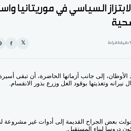
ابتزاز السياسي في موريتانيا واست
حية
1 دقيقة قراءة
𝕏
انشر
e
على
n
الفيس
t
الأوطان، إلى جانب أزماتها الحاضرة، أن تبقى أسيرة 
نيرانه وتغذيتها بوقود الغل وزرع بذور الانقسام
.
تحولت بعض الجراح القديمة إلى أدوات غير مشروعة
ن دروسا لبناء المستقبل
.