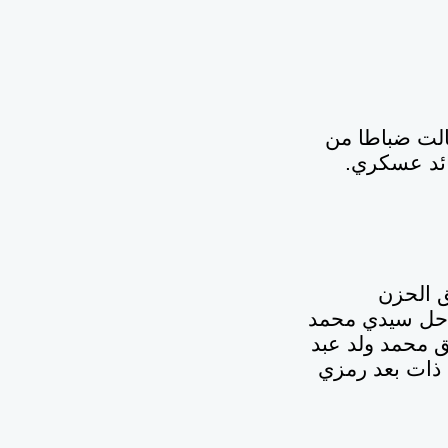
ت طالت ضباطا من
ائد عسكري.
تستحق الحزن
راحل سيدي محمد
بق محمد ولد عبد
 ذات بعد رمزي