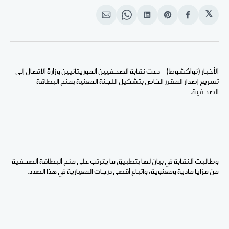
𝕏
انشر
Share
انشر
Share
انشر
على
on
على
on
على
الفيسبوك
Pinterest
لينكد
WhatsApp
الإيميل
إن
الأخبار (نواكشوط) – دعت نقابة الصحفيين الموريتانيين وزارة الاتصال إلى
تسريع إصدار المقرر الخاص بتشكيل اللجنة المعنية بمنح البطاقة
الصحفية.
وطالبت النقابة في بيان لها بتطبيق ما يترتب على منح البطاقة الصحفية
من مزايا مادية ومعنوية، واتباع أقصى درجات المعيارية في هذا الصدد.