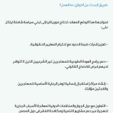
طريق البحث عن التوازن: ما العمل؟
لمواجهة هذا الوضع المعقد، تحتاج موريتانيا إلى تبني سياسة شاملة ترتكز
على:
– تعزيز قدرات ضبط الحدود مع احترام المعايير الحقوقية،
– دعم برامج العودة الطوعية للمهاجرين غير الشرعيين الذين لا تتوافر
لديهم فرص للاندماج القانوني،
– إنشاء مراكز استقبال إنسانية توفر الرعاية الأساسية للمهاجرين
واللاجئين مؤقتا،
– التعاون مع دول الجوار والمنظمات الدولية لمعالجة الأسباب الجذرية
للهجرة عبر دعم مشاريع التنمية ومكافحة الفقر في دول المصدر.