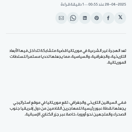
28-04-2025
عند 00:55
1 دقيقة قراءة
𝕏
انشر
Share
انشر
Share
انشر
على
on
على
on
على
الفيسبوك
Pinterest
لينكد
WhatsApp
الإيميل
إن
تعد الهجرة غير الشرعية في موريتانيا قضية متشابكة تتداخل فيها الأبعاد
التاريخية، والجغرافية، والسياسية، مما يجعلها تحديا مستمرا للسلطات
الموريتانية.
ففي السياقين التاريخي والجغرافي، تقع موريتانيا في موقع استراتيجي
يجعلها نقطة عبور رئيسية للمهاجرين القادمين من دول إفريقيا جنوب
الصحراء والمتجهين نحو أوروبا، خاصة عبر جزر الكناري الإسبانية.