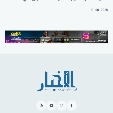
10-08-2026
RSS
YouTube
Instagram
Facebook