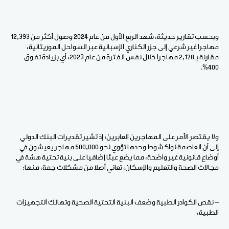
وبحسب تقارير حديثة، شهد الربع الأول من عام 2024 وصول أكثر من 12,393
مهاجرا غير شرعي إلى جزر الكناري الإسبانية عبر السواحل الموريتانية،
مقارنة بـ2,178 مهاجرا خلال نفس الفترة من عام 2023، أي بزيادة تفوق
400٪.
ولا يقتصر الأمر على المهاجرين العابرين؛ إذ تشير تقديرات البنك الدولي
إلى أن العاصمة نواكشوط وحدها تؤوي نحو 500,000 مهاجر يعيشون في
أوضاع قانونية غير واضحة، مما يضع عبئا إضافيا على بنية تحتية هشة في
مجالات الصحة والتعليم والإسكان، تعاني أصلا من مشكلات جمة، منها:
– نقص الكوادر الطبية وضعف البنية التحتية الصحية وتهالك التجهيزات
الطبية،