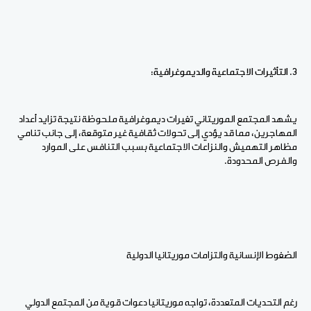
3. التأثيرات الاجتماعية والديموغرافية:
يشهد المجتمع الموريتاني تغيرات ديموغرافية ملحوظة نتيجة تزايد أعداد
المهاجرين، مما قد يؤدي إلى تحولات ثقافية غير متوقعة، إلى جانب تنامي
مظاهر التهميش والنزاعات الاجتماعية بسبب التنافس على الموارد
والفرص المحدودة.
الضغوط الإنسانية والتزامات موريتانيا الدولية
رغم التحديات المتعددة، تواجه موريتانيا دعوات قوية من المجتمع الدولي