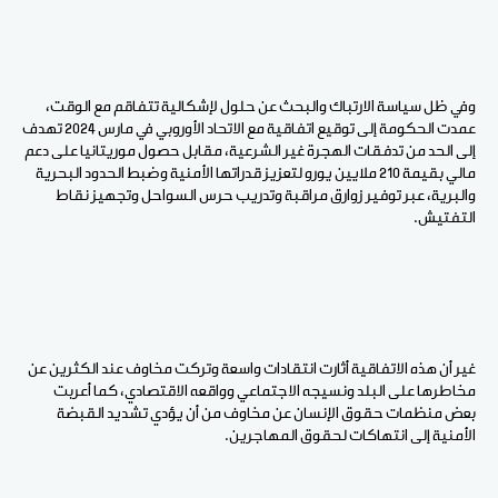
وفي ظل سياسة الارتباك والبحث عن حلول لإشكالية تتفاقم مع الوقت،
عمدت الحكومة إلى توقيع اتفاقية مع الاتحاد الأوروبي في مارس 2024 تهدف
إلى الحد من تدفقات الهجرة غير الشرعية، مقابل حصول موريتانيا على دعم
مالي بقيمة 210 ملايين يورو لتعزيز قدراتها الأمنية وضبط الحدود البحرية
والبرية، عبر توفير زوارق مراقبة وتدريب حرس السواحل وتجهيز نقاط
التفتيش.
غير أن هذه الاتفاقية أثارت انتقادات واسعة وتركت مخاوف عند الكثرين عن
مخاطرها على البلد ونسيجه الاجتماعي وواقعه الاقتصادي، كما أعربت
بعض منظمات حقوق الإنسان عن مخاوف من أن يؤدي تشديد القبضة
الأمنية إلى انتهاكات لحقوق المهاجرين.