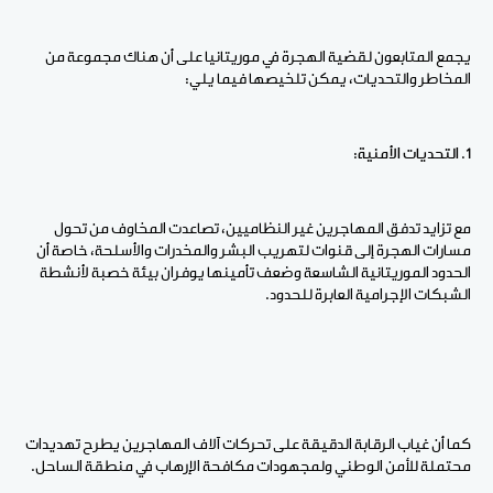
يجمع المتابعون لقضية الهجرة في موريتانيا على أن هناك مجموعة من
المخاطر والتحديات، يمكن تلخيصها فيما يلي:
1. التحديات الأمنية:
مع تزايد تدفق المهاجرين غير النظاميين، تصاعدت المخاوف من تحول
مسارات الهجرة إلى قنوات لتهريب البشر والمخدرات والأسلحة، خاصة أن
الحدود الموريتانية الشاسعة وضعف تأمينها يوفران بيئة خصبة لأنشطة
الشبكات الإجرامية العابرة للحدود.
كما أن غياب الرقابة الدقيقة على تحركات آلاف المهاجرين يطرح تهديدات
محتملة للأمن الوطني ولمجهودات مكافحة الإرهاب في منطقة الساحل.