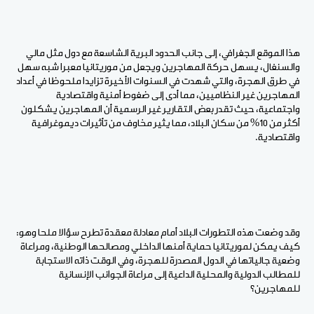
هذا الموقع الجغرافي، إلى جانب الحدود البرية الشاسعة مع دول مثل مالي
والسنغال، يسهل حركة المهاجرين ويجعل من موريتانيا معبرا شبه سهل
في طرق الهجرة، والتي شهدت في السنوات الأخيرة تزايدا ملحوظا في أعداد
المهاجرين غير النظاميين، مما أدى إلى ضغوط أمنية واقتصادية
واجتماعية، حيث تقدر بعض التقارير غير الرسمية أن المهاجرين يشكلون
أكثر من 10% من سكان البلاد، مما يثير مخاوف من تأثيرات ديموغرافية
واقتصادية.
وقد وضعت هذه التطورات البلاد أمام معادلة معقدة تطرح سؤالا ملحا وهو:
كيف يمكن لموريتانيا حماية أمنها الداخلي ومصالحها الوطنية، ومراعاة
وضعية جالياتها في الدول المصدرة للهجرة، وفي الوقت ذاته الاستجابة
للمطالب الدولية والمحلية الداعية إلى مراعاة الجوانب الإنسانية
للمهاجرين؟