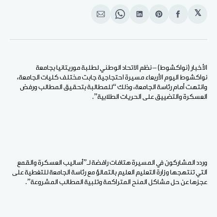
𝕏
انشر
Share
انشر
Share
انشر
على
on
على
on
على
الفيسبوك
Pinterest
لينكد
WhatsApp
الإيميل
إن
الأخبار (نواكشوط) – نظم الاتحاد الوطني لطلبة موريتانيا بجامعة
نواكشوط اليوم الأربعاء مسيرة احتجاجية جابت مختلف كليات الجامعة،
وانتهت أمام رئاسة الجامعة، وذلك “للمطالبة بتحقيق المطالب ورفض
العسكرة والتضييق على الحريات الطلابية”.
وردد المشاركون في المسيرة هتافات رافضة لـ”أساليب العسكرة والقمع
التي تنتهجها وزارة التعليم العليم بالتمالؤ مع رئاسة الجامعة للتغطية على
عجزها عن حل مشاكل المنح المتراكمة وتلبية المطالب المشروعة”.