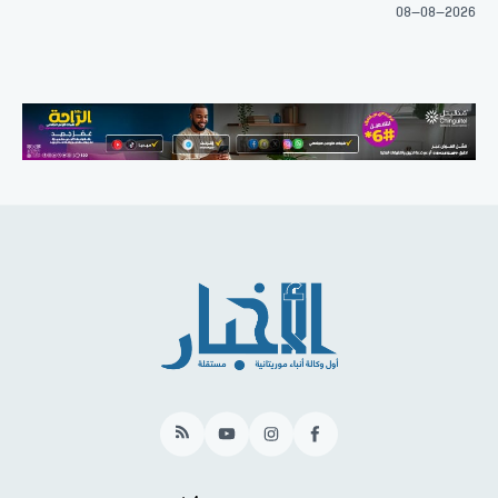
08-08-2026
RSS
YouTube
Instagram
Facebook