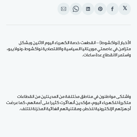
𝕏
انشر
Share
انشر
Share
انشر
على
on
على
on
على
الفيسبوك
Pinterest
لينكد
WhatsApp
الإيميل
إن
الأخبار (نواكشوط) – انقطعت خدمة الكهرباء اليوم الاثنين وبشكل
متزامن في عاصمتي موريتانيا السياسية والاقتصادية نواكشوط، ونواذيبو،
واستمر الانقطاع عدة ساعات.
واشتكى مواطنون في مناطق مختلفة من المدينتين من انقطاعات
متكررة للكهرباء اليوم، مؤكدين أنها أثرت كثيرا على أعمالهم، كما عرضت
أجهزتهم الإلكترونية للخطر، ومقتنياتهم الغذائية المخزنة للتلف.