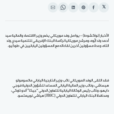
𝕏
انشر
Share
انشر
Share
انشر
على
on
على
on
على
الفيسبوك
Pinterest
لينكد
WhatsApp
الإيميل
إن
الأخبار (نواكشوط) – يواصل وفد موريتاني يضم وزير الاقتصاد والمالية سيد
أحمد ولد ابُّوه، ومرشح موريتانيا لرئاسة البنك الإفريقي للتنمية سيدي ولد
التاه، وعدة مسؤولين آخرين لقاءاته مع المسؤولين اليابانيين في طوكيو.
فقد التقى الوفد الموريتاني نائب وزير الخارجية الياباني ماتسوموتو
هيساشي، ونائب وزير المالية الياباني المساعد للشؤون الدولية فوجي
دايهو، ونائب رئيس الوكالة اليابانية للتعاون الدولي “جيكا” آندو ناوكي،
ومحافظ البنك الياباني للتعاون الدولي (JBIC) هياشي نوبيمتسو.