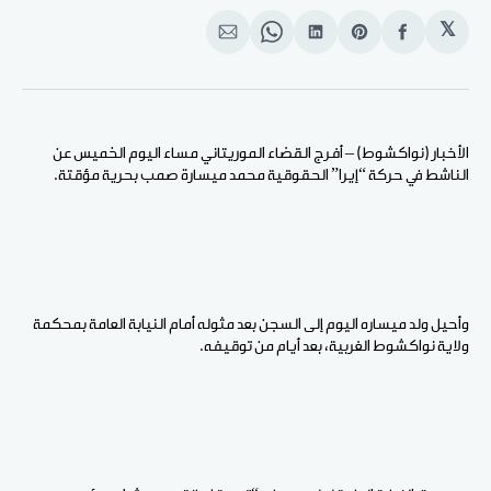
𝕏
انشر
Share
انشر
Share
انشر
على
on
على
on
على
الفيسبوك
Pinterest
لينكد
WhatsApp
الإيميل
إن
الأخبار (نواكشوط) – أفرج القضاء الموريتاني مساء اليوم الخميس عن
الناشط في حركة “إيرا” الحقوقية محمد ميسارة صمب بحرية مؤقتة.
وأحيل ولد ميساره اليوم إلى السجن بعد مثوله أمام النيابة العامة بمحكمة
ولاية نواكشوط الغربية، بعد أيام من توقيفه.